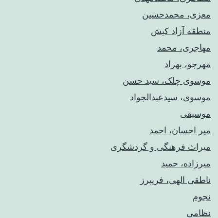
معزی، محمدحسین
منطقه آزاد کیش
مهاجری، محمد
مهرجو، بهراد
موسوی چلک، سید حسن
موسوی، سیدعبدالجواد
موسیقی
میر احسان، احمد
میراث فرهنگی و گردشگری
میرزاده، حمید
ناطقی الهی، فریبرز
نجوم
نظامی