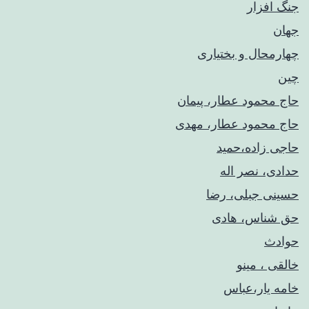
جنگ افزار
جهان
چهارمحال و بختیاری
چین
حاج محمود عطار، پیمان
حاج محمود عطار، مهدی
حاجی زاده،حمید
حدادی، نصر اله
حسینی جبلی، رضا
حق شناس، هادی
حوادث
خالقی ، مینو
خامه یار،عباس