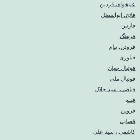
علیخواه، فردین
فاتح، ابوالفضل
فارس
فرهنگ
فروتن، پیام
فناوری
فوتبال جهان
فوتبال ملی
فیاضی، سید جلال
فیلم
قزوین
قضایی
کاشفی ، سید علی