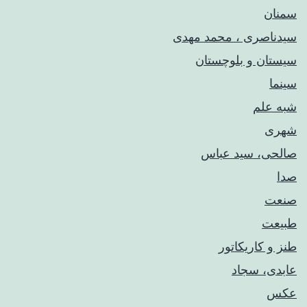
سمنان
سیدناصری ، محمد مهدی
سیستان و بلوچستان
سینما
شبه علم
شهری
صالحی، سید عباس
صدا
صنعت
طبیعت
طنز و کاریکاتور
عابدی، سجاد
عکس