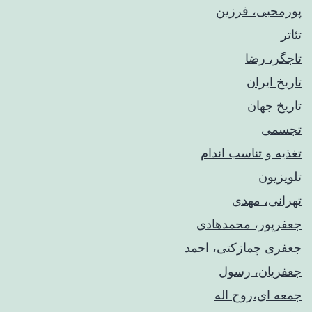
پورمحبی، فرزین
تئاتر
تاجگر، رضا
تاریخ ایران
تاریخ جهان
تجسمی
تغذیه و تناسب اندام
تلویزیون
تهرانی، مهدی
جعفرپور، محمدهادی
جعفری چمازکتی، احمد
جعفریان، رسول
جمعه ای،روح اله