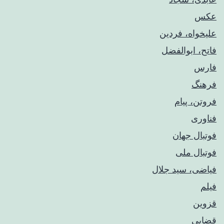
عکس
علیخواه، فردین
فاتح، ابوالفضل
فارس
فرهنگ
فروتن، پیام
فناوری
فوتبال جهان
فوتبال ملی
فیاضی، سید جلال
فیلم
قزوین
قضایی