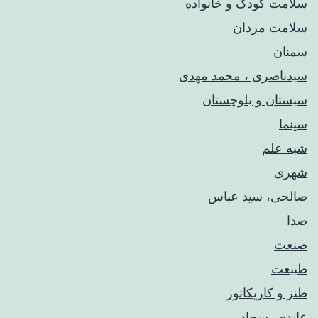
سلامت کودک‌ و خانواده
سلامت مردان
سمنان
سیدناصری ، محمد مهدی
سیستان و بلوچستان
سینما
شبه علم
شهری
صالحی، سید عباس
صدا
صنعت
طبیعت
طنز و کاریکاتور
عابدی، سجاد