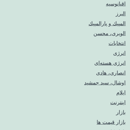
اقیانوسیه
البرز
المپيك و پارالمپيك
الویری، محسن
انتخابات
انرژی
انرژی هسته‌ای
انصاری، هادی
اوشال، سید جمشید
ایلام
اینترنت
بازار
بازار قیمت ها