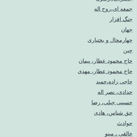
جمعه ای،روح اله
جنگ افزار
جهان
چهارمحال و بختیاری
چین
حاج محمود عطار، پیمان
حاج محمود عطار، مهدی
حاجی زاده،حمید
حدادی، نصر اله
حسینی جبلی، رضا
حق شناس، هادی
حوادث
خالقی ، مینو