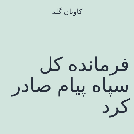
رش
کاویان گلد
ه
حتوا
فرمانده کل
سپاه پیام صادر
کرد