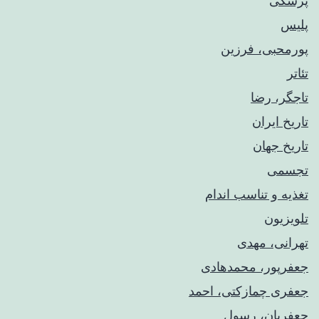
پزشکی
پلیس
پورمحبی، فرزین
تئاتر
تاجگر، رضا
تاریخ ایران
تاریخ جهان
تجسمی
تغذیه و تناسب اندام
تلویزیون
تهرانی، مهدی
جعفرپور، محمدهادی
جعفری چمازکتی، احمد
جعفریان، رسول