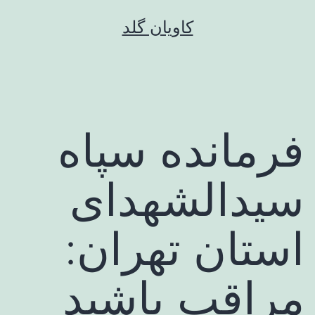
رش
کاویان گلد
ه
حتوا
فرمانده سپاه
سیدالشهدای
استان تهران:
مراقب باشید