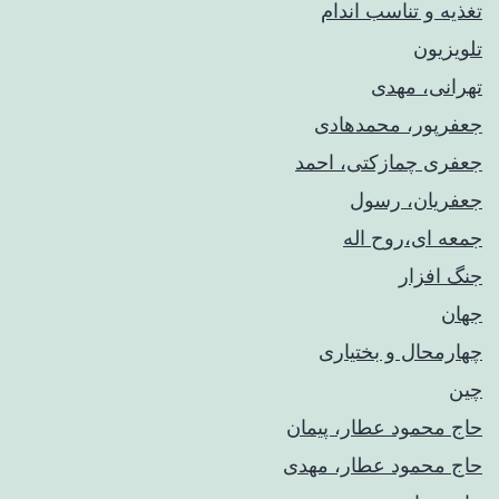
تغذیه و تناسب اندام
تلویزیون
تهرانی، مهدی
جعفرپور، محمدهادی
جعفری چمازکتی، احمد
جعفریان، رسول
جمعه ای،روح اله
جنگ افزار
جهان
چهارمحال و بختیاری
چین
حاج محمود عطار، پیمان
حاج محمود عطار، مهدی