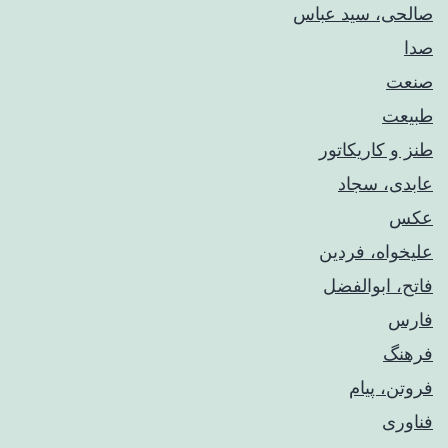
صالحی، سید عباس
صدا
صنعت
طبیعت
طنز و کاریکاتور
عابدی، سجاد
عکس
علیخواه، فردین
فاتح، ابوالفضل
فارس
فرهنگ
فروتن، پیام
فناوری