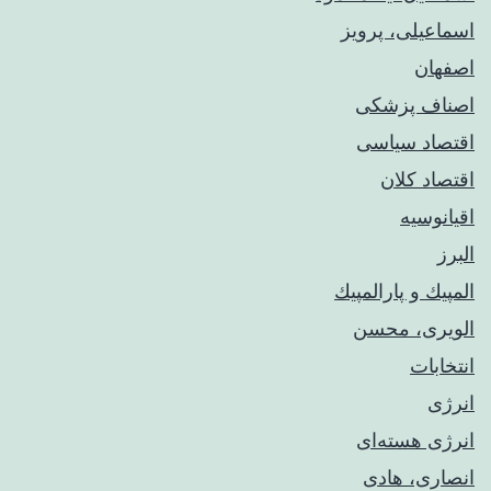
اسماعیلی، پرویز
اصفهان
اصناف پزشکی
اقتصاد سیاسی
اقتصاد کلان
اقیانوسیه
البرز
المپيك و پارالمپيك
الویری، محسن
انتخابات
انرژی
انرژی هسته‌ای
انصاری، هادی