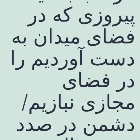
پیروزی که در
فضای میدان به
دست آوردیم را
در فضای
مجازی نبازیم/
دشمن در صدد