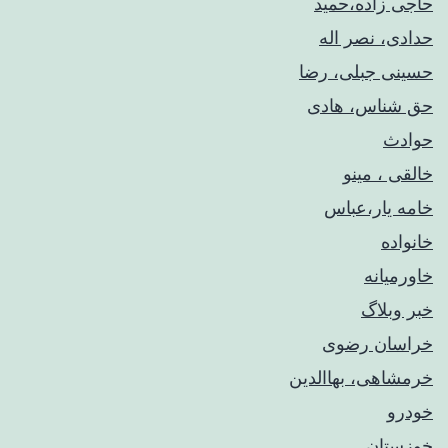
حاجی زاده،حمید
حدادی، نصر اله
حسینی جبلی، رضا
حق شناس، هادی
حوادث
خالقی ، مینو
خامه یار،عباس
خانواده
خاورمیانه
خبر وبلاگ
خراسان رضوی
خرمشاهی، بهاالدین
خودرو
خوزستان