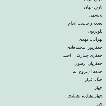
تاریخ جهان
تجسمی
تغذیه و تناسب اندام
تلویزیون
تهرانی، مهدی
جعفرپور، محمدهادی
جعفری چمازکتی، احمد
جعفریان، رسول
جمعه ای،روح اله
جنگ افزار
جهان
چهارمحال و بختیاری
چین