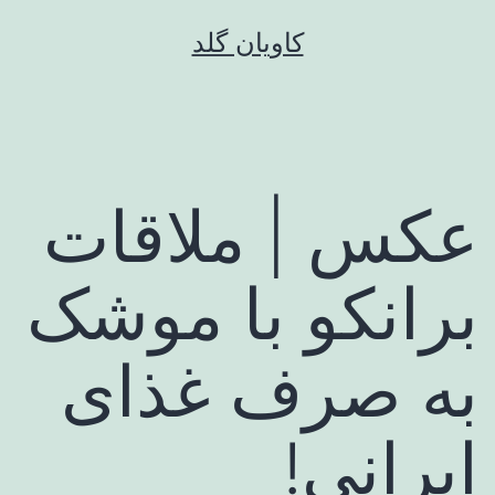
رش
کاویان گلد
ه
حتوا
عکس | ملاقات
برانکو با موشک
به صرف غذای
ایرانی!