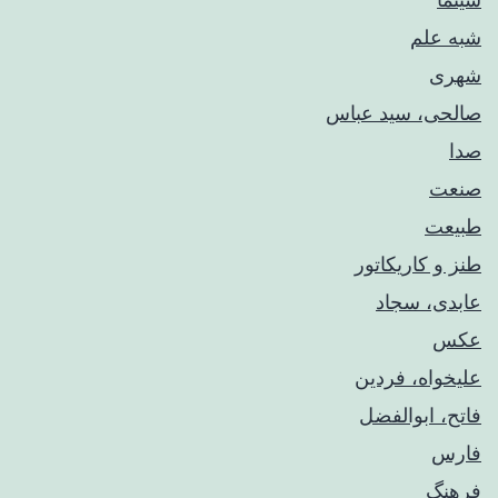
شبه علم
شهری
صالحی، سید عباس
صدا
صنعت
طبیعت
طنز و کاریکاتور
عابدی، سجاد
عکس
علیخواه، فردین
فاتح، ابوالفضل
فارس
فرهنگ