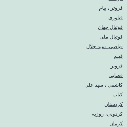
فروتن، پیام
فناوری
فوتبال جهان
فوتبال ملی
فیاضی، سید جلال
فیلم
قزوین
قضایی
کاشفی ، سید علی
کتاب
کردستان
کردونی، روزبه
کرمان