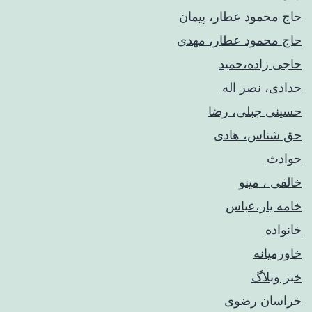
حاج محمود عطار، پیمان
حاج محمود عطار، مهدی
حاجی زاده،حمید
حدادی، نصر اله
حسینی جبلی، رضا
حق شناس، هادی
حوادث
خالقی ، مینو
خامه یار،عباس
خانواده
خاورمیانه
خبر وبلاگ
خراسان رضوی