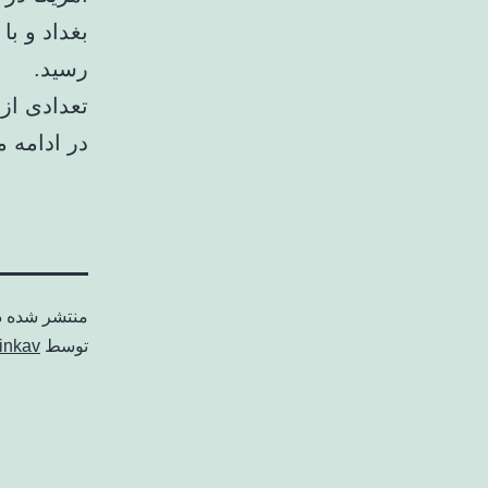
بغداد و با
رسید.
تعدادی از
در ادامه 
منتشر شده 
توسط
inkav