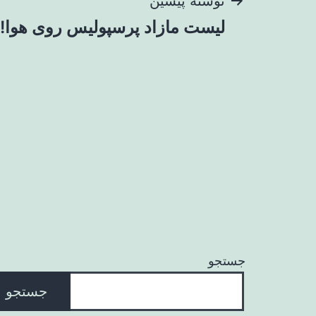
راهبری
نوشتهٔ پیشین
لیست مازاد پرسپولیس روی هوا!
نوشته
جستجو
جستجو