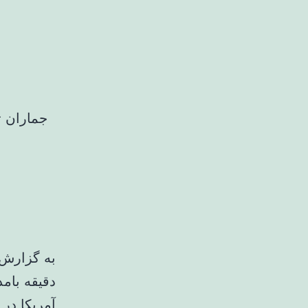
جماران ت
به گزارش 
آمریکا در 