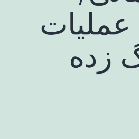
 عملیات
 زده