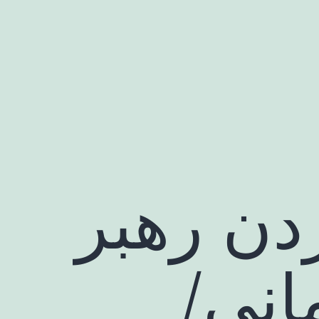
ن رهبر
انی/