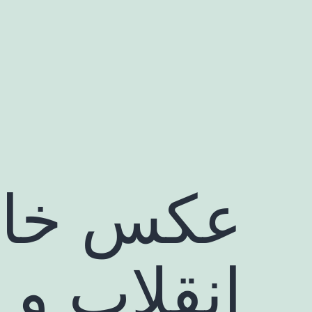
رش
ه
حتوا
عکس خاص 
انقلاب و 