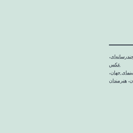
چندرسانه‌ای
،
عکس
ینمای جهان
،
ن
،
هنرمندان