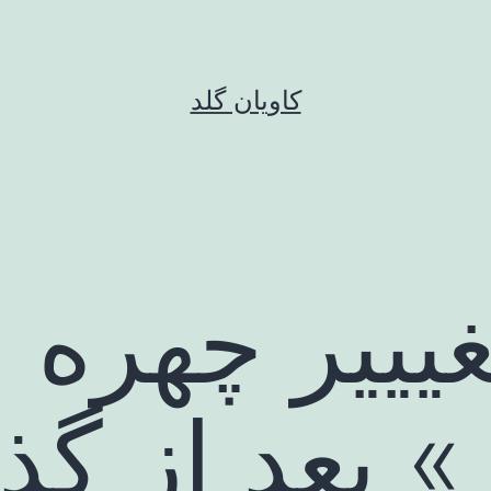
کاویان گلد
یییر چهره «