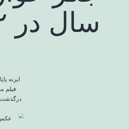
سال در ۹۲ سالگی
ایرنه پا
درگذشت. د