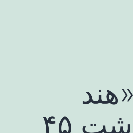
هند
جگر خوار» بعد از گذشت ۴۵