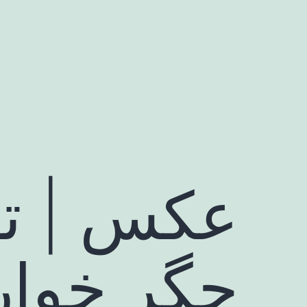
رش
ه
حتوا
عکس | تغ