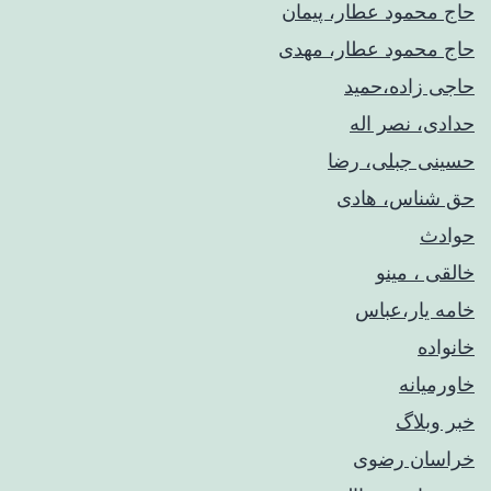
حاج محمود عطار، پیمان
حاج محمود عطار، مهدی
حاجی زاده،حمید
حدادی، نصر اله
حسینی جبلی، رضا
حق شناس، هادی
حوادث
خالقی ، مینو
خامه یار،عباس
خانواده
خاورمیانه
خبر وبلاگ
خراسان رضوی