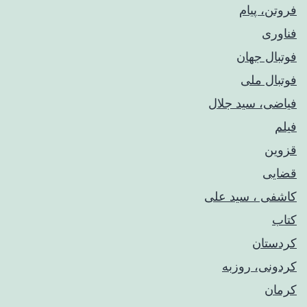
فروتن، پیام
فناوری
فوتبال جهان
فوتبال ملی
فیاضی، سید جلال
فیلم
قزوین
قضایی
کاشفی ، سید علی
کتاب
کردستان
کردونی، روزبه
کرمان