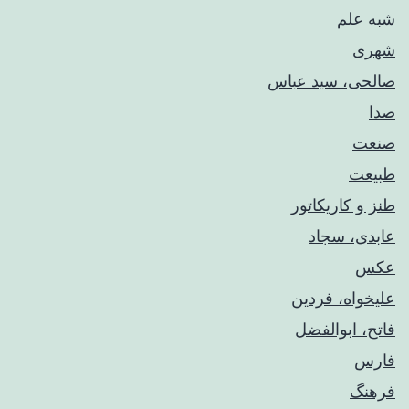
شبه علم
شهری
صالحی، سید عباس
صدا
صنعت
طبیعت
طنز و کاریکاتور
عابدی، سجاد
عکس
علیخواه، فردین
فاتح، ابوالفضل
فارس
فرهنگ