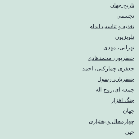
تاریخ جهان
تجسمی
تغذیه و تناسب اندام
تلویزیون
تهرانی، مهدی
جعفرپور، محمدهادی
جعفری چمازکتی، احمد
جعفریان، رسول
جمعه ای،روح اله
جنگ افزار
جهان
چهارمحال و بختیاری
چین