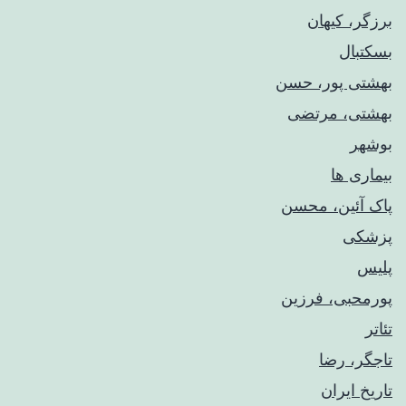
برزگر، کیهان
بسکتبال
بهشتی پور، حسن
بهشتی، مرتضی
بوشهر
بیماری ها
پاک آئین، محسن
پزشکی
پلیس
پورمحبی، فرزین
تئاتر
تاجگر، رضا
تاریخ ایران