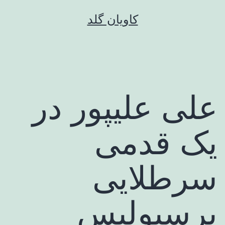
رش
کاویان گلد
ه
حتوا
علی علیپور در
یک قدمی
سرطلایی
پرسپولیس