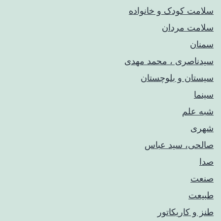
سلامت کودک‌ و خانواده
سلامت مردان
سمنان
سیدناصری ، محمد مهدی
سیستان و بلوچستان
سینما
شبه علم
شهری
صالحی، سید عباس
صدا
صنعت
طبیعت
طنز و کاریکاتور