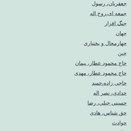
جعفریان، رسول
جمعه ای،روح اله
جنگ افزار
جهان
چهارمحال و بختیاری
چین
حاج محمود عطار، پیمان
حاج محمود عطار، مهدی
حاجی زاده،حمید
حدادی، نصر اله
حسینی جبلی، رضا
حق شناس، هادی
حوادث