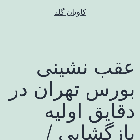
رش
کاویان گلد
ه
حتوا
عقب نشینی
بورس تهران در
دقایق اولیه
بازگشایی /