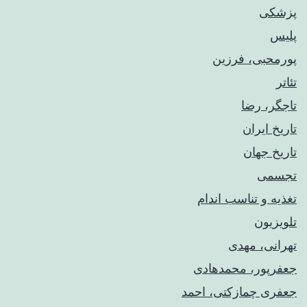
پزشکی
پلیس
پورمحبی، فرزین
تئاتر
تاجگر، رضا
تاریخ ایران
تاریخ جهان
تجسمی
تغذیه و تناسب اندام
تلویزیون
تهرانی، مهدی
جعفرپور، محمدهادی
جعفری چمازکتی، احمد