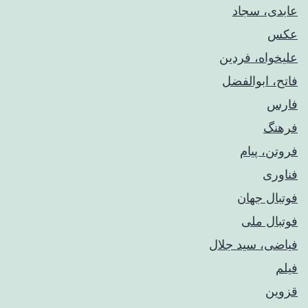
عابدی، سجاد
عکس
علیخواه، فردین
فاتح، ابوالفضل
فارس
فرهنگ
فروتن، پیام
فناوری
فوتبال جهان
فوتبال ملی
فیاضی، سید جلال
فیلم
قزوین