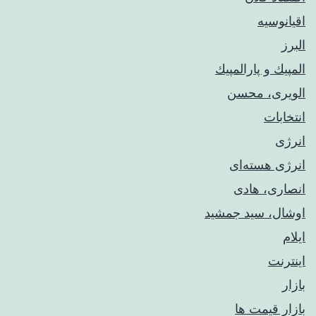
اقیانوسیه
البرز
المپيك و پارالمپيك
الویری، محسن
انتخابات
انرژی
انرژی هسته‌ای
انصاری، هادی
اوشال، سید جمشید
ایلام
اینترنت
بازار
بازار قیمت ها