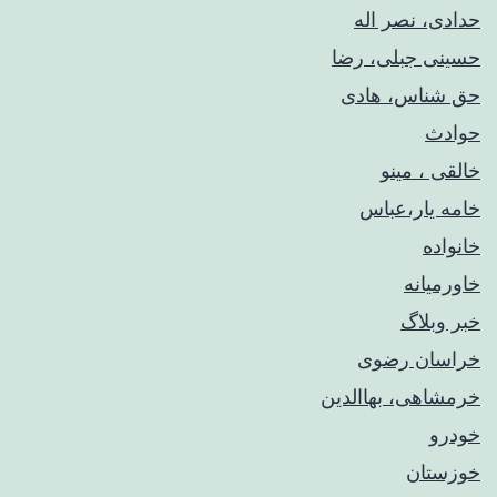
حدادی، نصر اله
حسینی جبلی، رضا
حق شناس، هادی
حوادث
خالقی ، مینو
خامه یار،عباس
خانواده
خاورمیانه
خبر وبلاگ
خراسان رضوی
خرمشاهی، بهاالدین
خودرو
خوزستان