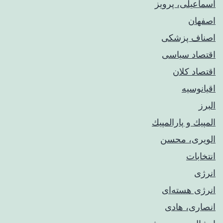
اسماعیلی، پرویز
اصفهان
اصناف پزشکی
اقتصاد سیاسی
اقتصاد کلان
اقیانوسیه
البرز
المپيك و پارالمپيك
الویری، محسن
انتخابات
انرژی
انرژی هسته‌ای
انصاری، هادی