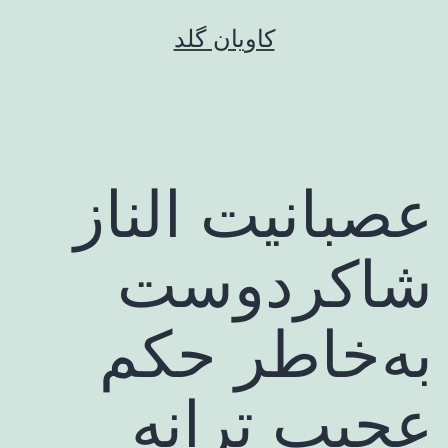
رش
کاویان گلد
ه
حتوا
عصبانیت الناز
شاکردوست
به‌خاطر حکم
عجیب ترانه