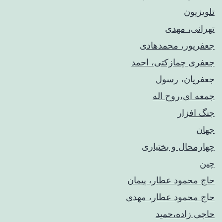
تلویزیون
تهرانی، مهدی
جعفرپور، محمدهادی
جعفری چمازکتی، احمد
جعفریان، رسول
جمعه ای،روح اله
جنگ افزار
جهان
چهارمحال و بختیاری
چین
حاج محمود عطار، پیمان
حاج محمود عطار، مهدی
حاجی زاده،حمید