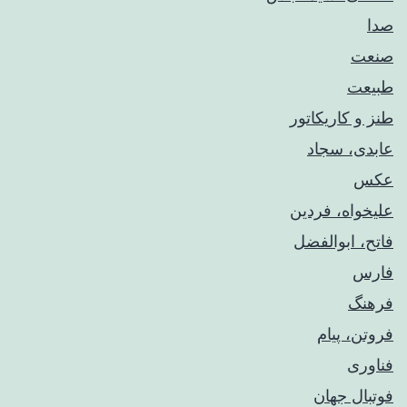
صدا
صنعت
طبیعت
طنز و کاریکاتور
عابدی، سجاد
عکس
علیخواه، فردین
فاتح، ابوالفضل
فارس
فرهنگ
فروتن، پیام
فناوری
فوتبال جهان