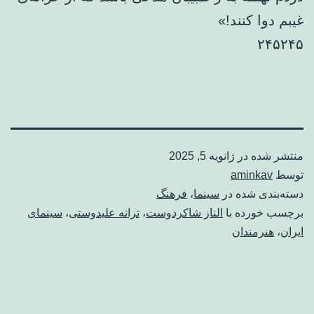
غیبم دوا کنند!»
۲۴۵۲۴۵
منتشر شده در
ژانویه 5, 2025
توسط
aminkav
دسته‌بندی شده در
سینما
،
فرهنگ
برچسب خورده با
الناز شاکردوست
،
ترانه علیدوستی
،
سینمای
ایران
،
هنرمندان