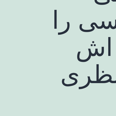
سی را
 اش
نظری