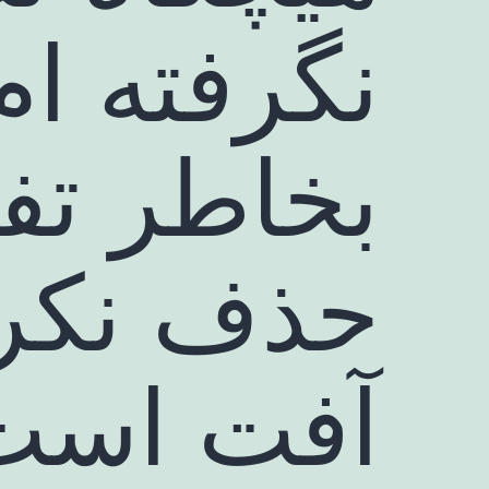
نگرفته ام
بخاطر ت
حذف نکرد
آفت است