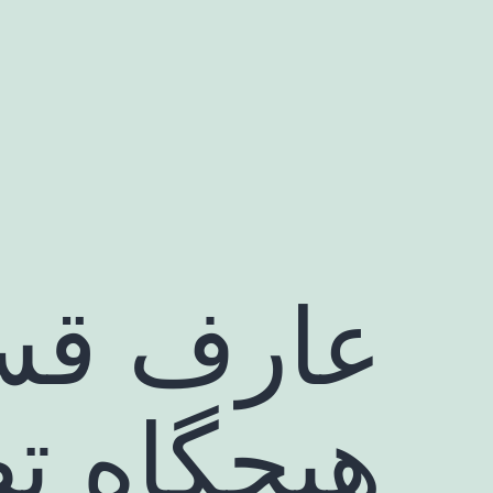
رش
ه
حتوا
عارف قسم
هیچگاه ت