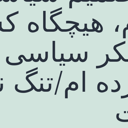
، هیچگاه ک
فکر سیاسی
ه ام/تنگ 