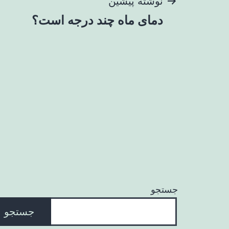
راهبری
نوشتهٔ پیشین
دمای ماه چند درجه است؟
نوشته
جستجو
جستجو