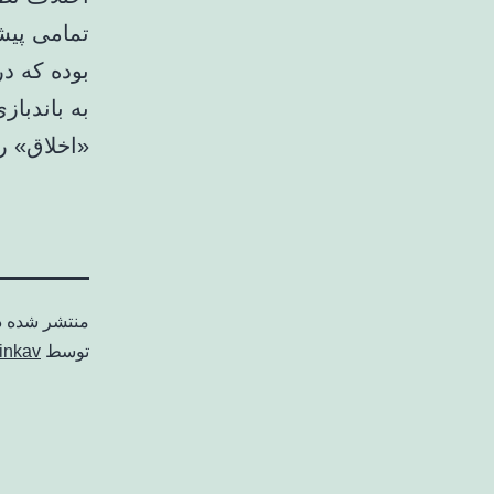
تمامی پیش
بوده که د
به باندباز
«اخلاق» ر
منتشر شده 
توسط
inkav