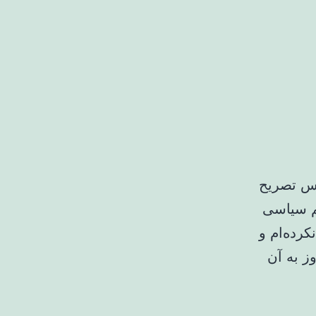
لس تصریح
یم سیاسی
رده‌ام و
ز به آن