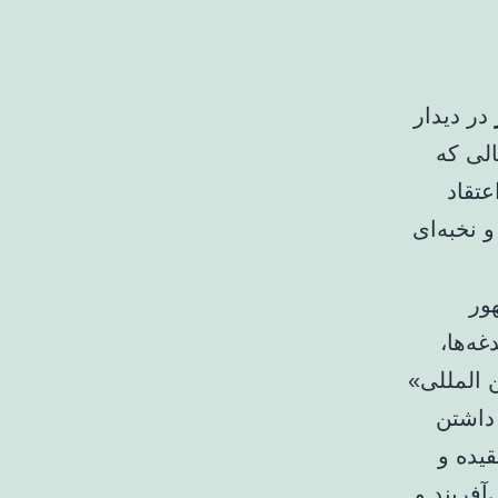
در دیدار
لی که
تقاد
نخبه‌ای‌
ور
ه‌ها،
 المللی»
 داشتن
یده و
فریند و