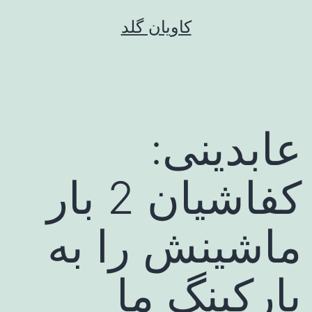
رش
کاویان گلد
ه
حتوا
عابدینی:
کفاشیان 2 بار
ماشینش را به
پارکینگ ما