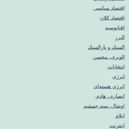
اقتصاد سیاسی
اقتصاد کلان
اقیانوسیه
البرز
المپيك و پارالمپيك
الویری، محسن
انتخابات
انرژی
انرژی هسته‌ای
انصاری، هادی
اوشال، سید جمشید
ایلام
اینترنت