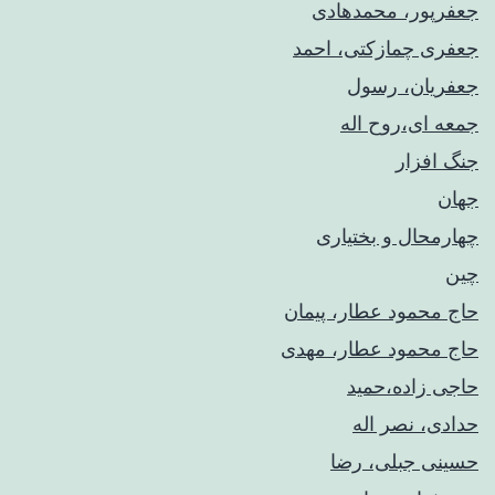
جعفرپور، محمدهادی
جعفری چمازکتی، احمد
جعفریان، رسول
جمعه ای،روح اله
جنگ افزار
جهان
چهارمحال و بختیاری
چین
حاج محمود عطار، پیمان
حاج محمود عطار، مهدی
حاجی زاده،حمید
حدادی، نصر اله
حسینی جبلی، رضا