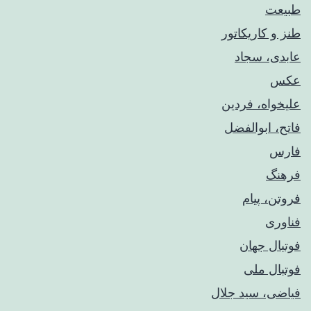
طبیعت
طنز و کاریکاتور
عابدی، سجاد
عکس
علیخواه، فردین
فاتح، ابوالفضل
فارس
فرهنگ
فروتن، پیام
فناوری
فوتبال جهان
فوتبال ملی
فیاضی، سید جلال