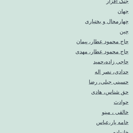
جنگ افزار
جهان
چهارمحال و بختیاری
چین
حاج محمود عطار، پیمان
حاج محمود عطار، مهدی
حاجی زاده،حمید
حدادی، نصر اله
حسینی جبلی، رضا
حق شناس، هادی
حوادث
خالقی ، مینو
خامه یار،عباس
خانواده