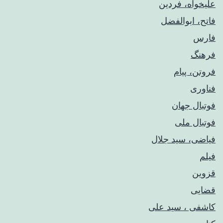
علیخواه، فردین
فاتح، ابوالفضل
فارس
فرهنگ
فروتن، پیام
فناوری
فوتبال جهان
فوتبال ملی
فیاضی، سید جلال
فیلم
قزوین
قضایی
کاشفی ، سید علی