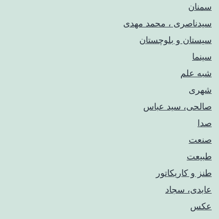
سمنان
سیدناصری ، محمد مهدی
سیستان و بلوچستان
سینما
شبه علم
شهری
صالحی، سید عباس
صدا
صنعت
طبیعت
طنز و کاریکاتور
عابدی، سجاد
عکس