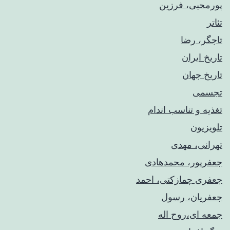
پورمحبی، فرزین
تئاتر
تاجگر، رضا
تاریخ ایران
تاریخ جهان
تجسمی
تغذیه و تناسب اندام
تلویزیون
تهرانی، مهدی
جعفرپور، محمدهادی
جعفری چمازکتی، احمد
جعفریان، رسول
جمعه ای،روح اله