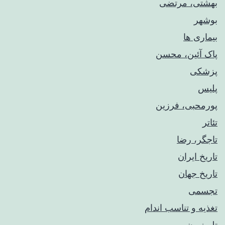
بهشتی، مرتضی
بوشهر
بیماری ها
پاک آئین، محسن
پزشکی
پلیس
پورمحبی، فرزین
تئاتر
تاجگر، رضا
تاریخ ایران
تاریخ جهان
تجسمی
تغذیه و تناسب اندام
تلویزیون