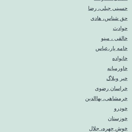
حسینی جبلی، رضا
حق شناس، هادی
حوادث
خالقی ، مینو
خامه یار،عباس
خانواده
خاورمیانه
خبر وبلاگ
خراسان رضوی
خرمشاهی، بهاالدین
خودرو
خوزستان
خوش چهره، جلال