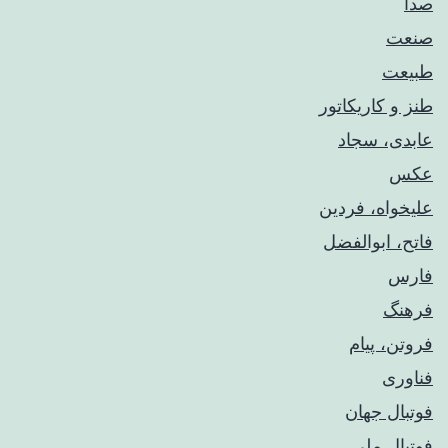
صدا
صنعت
طبیعت
طنز و کاریکاتور
عابدی، سجاد
عکس
علیخواه، فردین
فاتح، ابوالفضل
فارس
فرهنگ
فروتن، پیام
فناوری
فوتبال جهان
فوتبال ملی