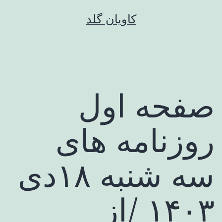
رش
کاویان گلد
ه
حتوا
صفحه اول
روزنامه های
سه شنبه ۱۸دی
۱۴۰۳ /از