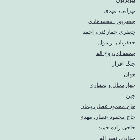
تهرانی، مهدی
جعفرپور، محمدهادی
جعفری چمازکتی، احمد
جعفریان، رسول
جمعه ای،روح اله
جنگ افزار
جهان
چهارمحال و بختیاری
چین
حاج محمود عطار، پیمان
حاج محمود عطار، مهدی
حاجی زاده،حمید
حدادی، نصر اله