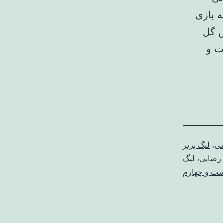
 بازی
س گل
ت و
شی
،
لیگ برتر
 رضایی
،
لیگ
یست و چهارم