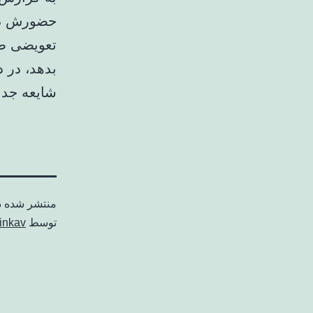
حضورش در 
تعویضی طی
بدهد، در 
شایعه جدا
منتشر شده 
توسط
inkav