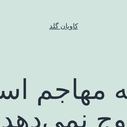
کاویان گلد
 مهاجم استق
وج نمی‌دهد