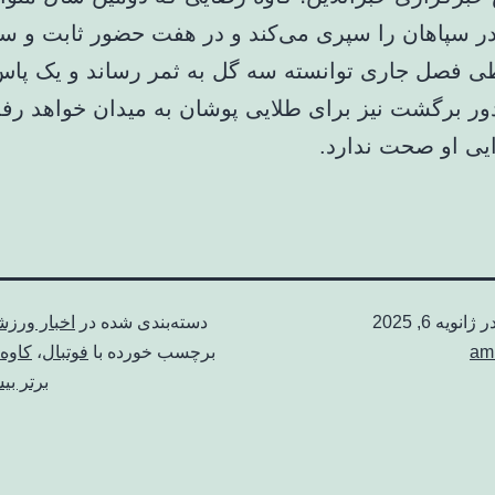
سپاهان را سپری می‌کند و در هفت حضور ثابت و سه
 فصل جاری توانسته سه گل به ثمر رساند و یک پا
دور برگشت نیز برای طلایی پوشان به میدان خواهد رف
یی او صحت ندارد.
در
ژانویه 6, 2025
دسته‌بندی شده در
اخبار ورز
am
برچسب خورده با
فوتبال
،
کاوه
برتر ب