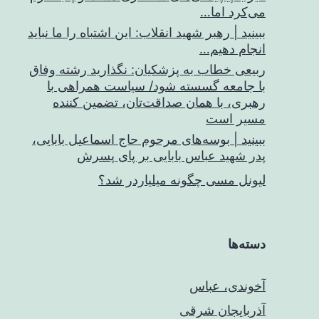
می‌کرد اما…
ببینید | رهبر شهید انقلاب: این اشتباه را ما نباید
انجام دهیم…
ربیعی خطاب به پزشکیان: نگذارید رشته وفاق
با جامعه گسسته شود/ سیاست همراهی با
رهبری، با همان صداقت‌تان، تضمین کننده
مسیر است
ببینید | بوسه‌های مرحوم حاج اسماعیل بابایی،
پدر شهید عباس بابایی بر پای پسرش
لیونل مسی چگونه میلیاردر شد؟
دسته‌ها
آخوندی، عباس
آذربایجان شرقی