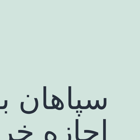
رش
ه
حتوا
سپاهان به
اجازه خر