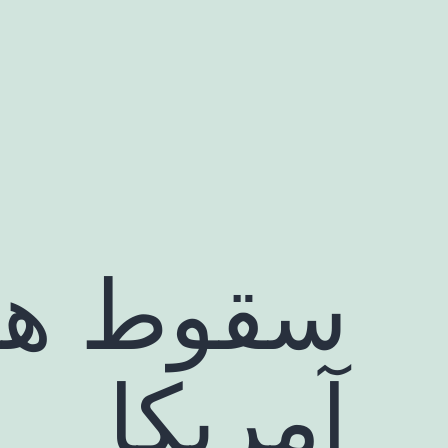
رش
ه
حتوا
سقوط هوا
آمریکا