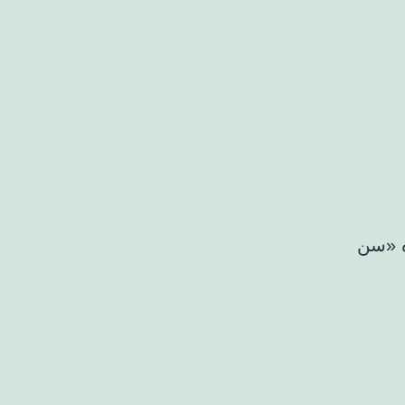
ه «سن