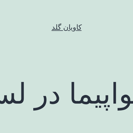
کاویان گلد
پیما در ل