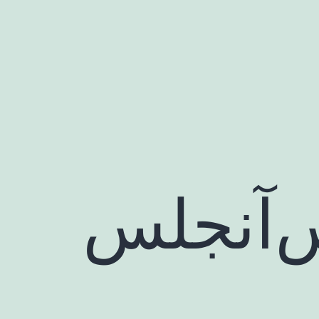
س‌آنجلس