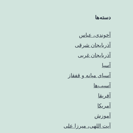
دسته‌ها
آخوندی، عباس
آذربایجان شرقی
آذربایجان غربی
آسیا
آسیای میانه و قفقاز
آسیب‌ها
آفریقا
آمریکا
آموزش
آیت اللهی، میرزا علی