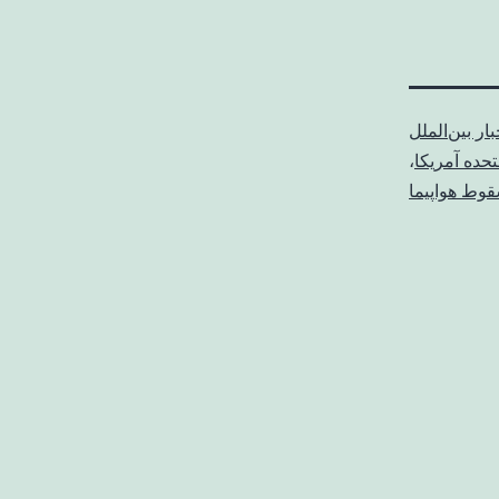
بار بین‌الملل
تحده آمریکا
،
وط هواپیما