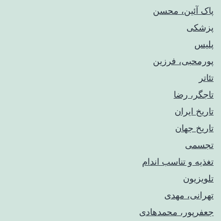
پاک آئین، محسن
پزشکی
پلیس
پورمحبی، فرزین
تئاتر
تاجگر، رضا
تاریخ ایران
تاریخ جهان
تجسمی
تغذیه و تناسب اندام
تلویزیون
تهرانی، مهدی
جعفرپور، محمدهادی