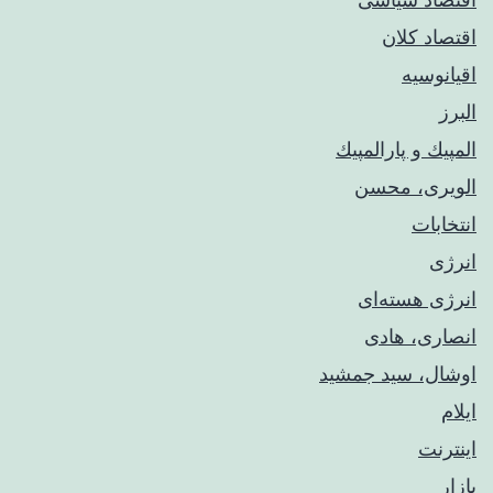
اقتصاد کلان
اقیانوسیه
البرز
المپيك و پارالمپيك
الویری، محسن
انتخابات
انرژی
انرژی هسته‌ای
انصاری، هادی
اوشال، سید جمشید
ایلام
اینترنت
بازار