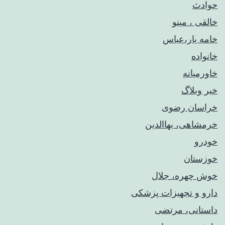
حوادث
خالقی ، مینو
خامه یار،عباس
خانواده
خاورمیانه
خبر وبلاگ
خراسان رضوی
خرمشاهی، بهاالدین
خودرو
خوزستان
خوش چهره، جلال
دارو و تجهیزات پزشکی
داستانی، مرتضی