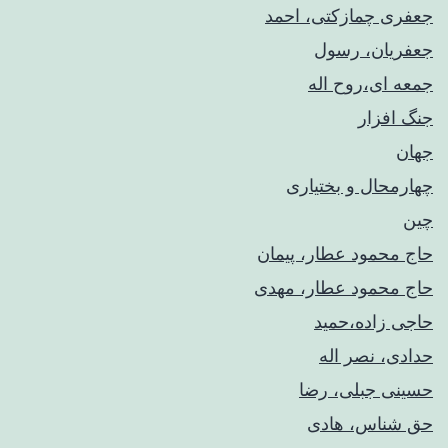
جعفری چمازکتی، احمد
جعفریان، رسول
جمعه ای،روح اله
جنگ افزار
جهان
چهارمحال و بختیاری
چین
حاج محمود عطار، پیمان
حاج محمود عطار، مهدی
حاجی زاده،حمید
حدادی، نصر اله
حسینی جبلی، رضا
حق شناس، هادی