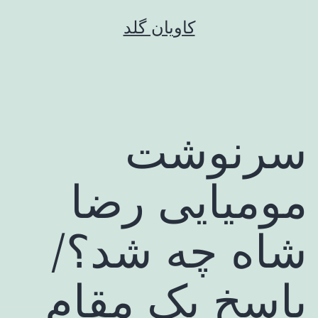
رش
کاویان گلد
ه
حتوا
سرنوشت
مومیایی رضا
شاه چه شد؟/
پاسخ یک مقام