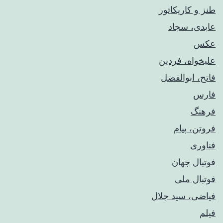
طنز و کاریکاتور
عابدی، سجاد
عکس
علیخواه، فردین
فاتح، ابوالفضل
فارس
فرهنگ
فروتن، پیام
فناوری
فوتبال جهان
فوتبال ملی
فیاضی، سید جلال
فیلم