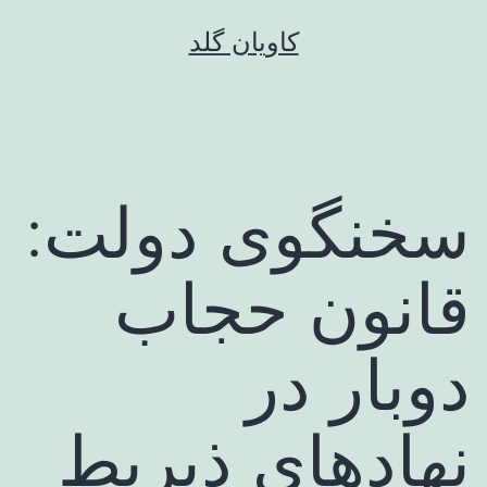
رش
کاویان گلد
ه
حتوا
سخنگوی دولت:
قانون حجاب
دوبار در
نهادهای ذیربط