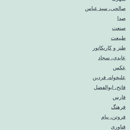
صالحی، سید عباس
صدا
صنعت
طبیعت
طنز و کاریکاتور
عابدی، سجاد
عکس
علیخواه، فردین
فاتح، ابوالفضل
فارس
فرهنگ
فروتن، پیام
فناوری