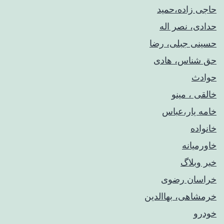
حاجی زاده،حمید
حدادی، نصر اله
حسینی جبلی، رضا
حق شناس، هادی
حوادث
خالقی ، مینو
خامه یار،عباس
خانواده
خاورمیانه
خبر وبلاگ
خراسان رضوی
خرمشاهی، بهاالدین
خودرو