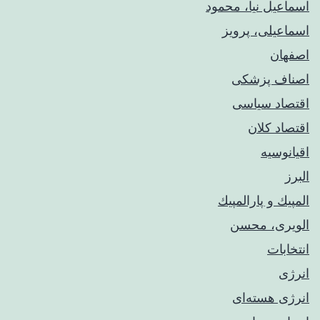
اسماعیل نیا، محمود
اسماعیلی، پرویز
اصفهان
اصناف پزشکی
اقتصاد سیاسی
اقتصاد کلان
اقیانوسیه
البرز
المپيك و پارالمپيك
الویری، محسن
انتخابات
انرژی
انرژی هسته‌ای