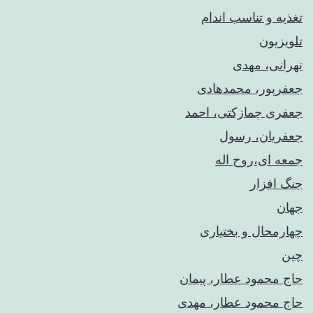
تغذیه و تناسب اندام
تلویزیون
تهرانی، مهدی
جعفرپور، محمدهادی
جعفری چمازکتی، احمد
جعفریان، رسول
جمعه ای،روح اله
جنگ افزار
جهان
چهارمحال و بختیاری
چین
حاج محمود عطار، پیمان
حاج محمود عطار، مهدی