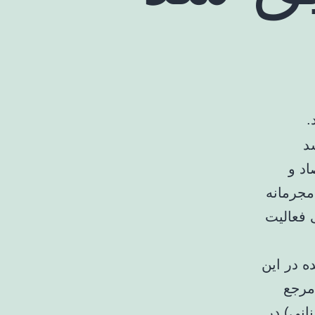
.
د و
مجرمانه
 فعالیت
 در این
 مرجع
انی) در