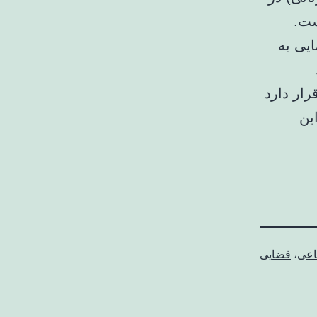
ست.
یی به
رار دارد
ین
اعی
،
قضایی