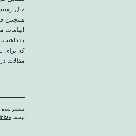
حال رسید
همچنین فع
اتهامات م
یادداشت، م
که برای ن
مقالات در
منتشر شده 
توسط
inkav