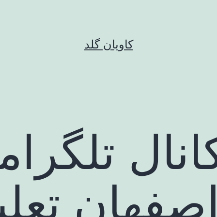
کاویان گلد
نال تلگرام
اصفهان تعل