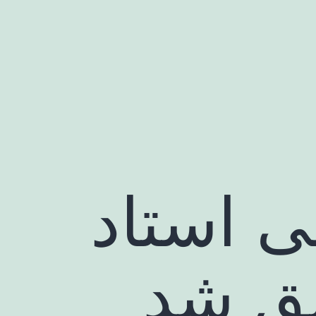
ی استاد
یق شد