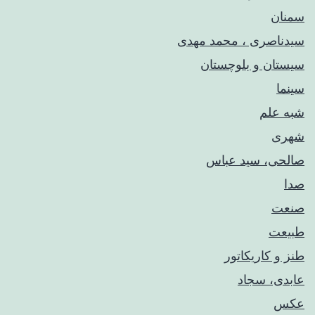
سمنان
سیدناصری ، محمد مهدی
سیستان و بلوچستان
سینما
شبه علم
شهری
صالحی، سید عباس
صدا
صنعت
طبیعت
طنز و کاریکاتور
عابدی، سجاد
عکس