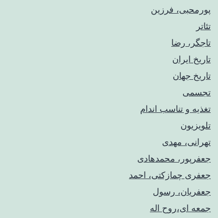
پورمحبی، فرزین
تئاتر
تاجگر، رضا
تاریخ ایران
تاریخ جهان
تجسمی
تغذیه و تناسب اندام
تلویزیون
تهرانی، مهدی
جعفرپور، محمدهادی
جعفری چمازکتی، احمد
جعفریان، رسول
جمعه ای،روح اله