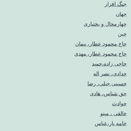
جنگ افزار
جهان
چهارمحال و بختیاری
چین
حاج محمود عطار، پیمان
حاج محمود عطار، مهدی
حاجی زاده،حمید
حدادی، نصر اله
حسینی جبلی، رضا
حق شناس، هادی
حوادث
خالقی ، مینو
خامه یار،عباس