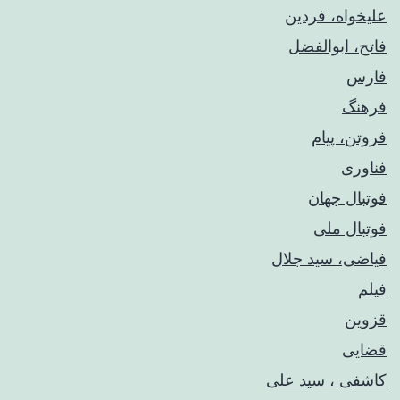
علیخواه، فردین
فاتح، ابوالفضل
فارس
فرهنگ
فروتن، پیام
فناوری
فوتبال جهان
فوتبال ملی
فیاضی، سید جلال
فیلم
قزوین
قضایی
کاشفی ، سید علی