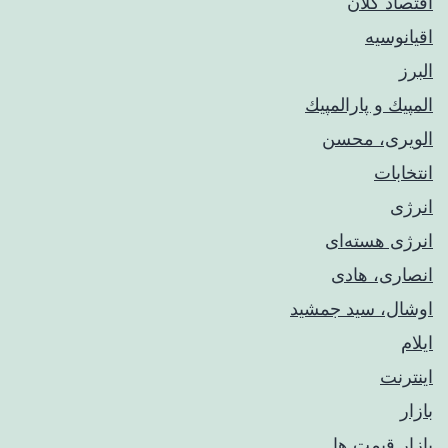
اقتصاد کلان
اقیانوسیه
البرز
المپيك و پارالمپيك
الویری، محسن
انتخابات
انرژی
انرژی هسته‌ای
انصاری، هادی
اوشال، سید جمشید
ایلام
اینترنت
بازار
بازار قیمت ها