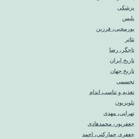
پزشکی
پلیس
پورمحبی، فرزین
تئاتر
تاجگر، رضا
تاریخ ایران
تاریخ جهان
تجسمی
تغذیه و تناسب اندام
تلویزیون
تهرانی، مهدی
جعفرپور، محمدهادی
جعفری چمازکتی، احمد