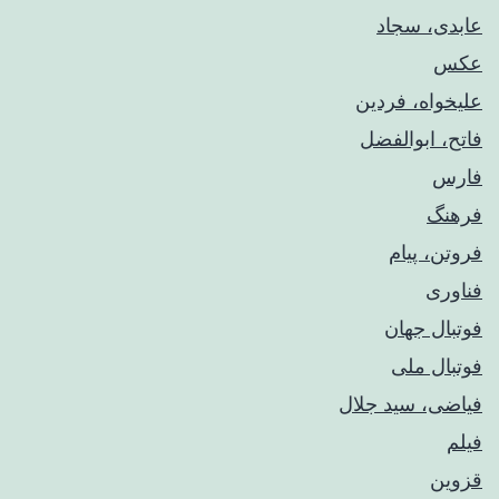
عابدی، سجاد
عکس
علیخواه، فردین
فاتح، ابوالفضل
فارس
فرهنگ
فروتن، پیام
فناوری
فوتبال جهان
فوتبال ملی
فیاضی، سید جلال
فیلم
قزوین