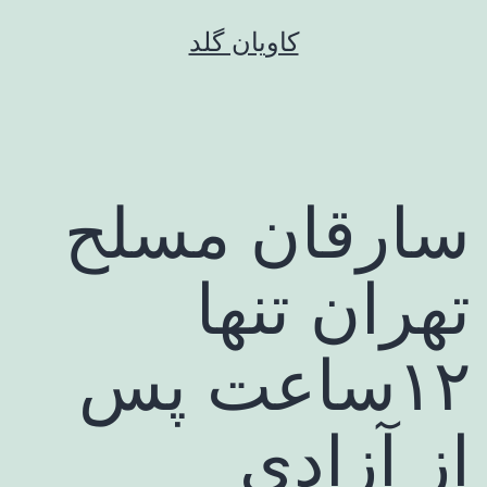
رش
کاویان گلد
ه
حتوا
سارقان مسلح
تهران تنها
۱۲ساعت پس
از آزادی