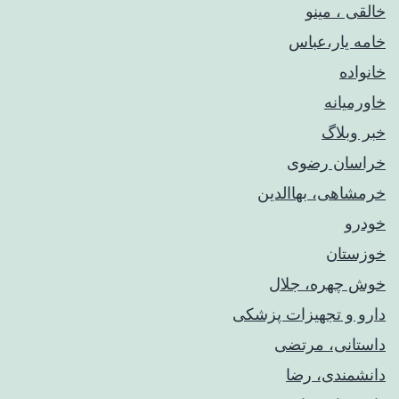
خالقی ، مینو
خامه یار،عباس
خانواده
خاورمیانه
خبر وبلاگ
خراسان رضوی
خرمشاهی، بهاالدین
خودرو
خوزستان
خوش چهره، جلال
دارو و تجهیزات پزشکی
داستانی، مرتضی
دانشمندی، رضا