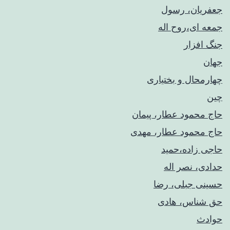
جعفریان، رسول
جمعه ای،روح اله
جنگ افزار
جهان
چهارمحال و بختیاری
چین
حاج محمود عطار، پیمان
حاج محمود عطار، مهدی
حاجی زاده،حمید
حدادی، نصر اله
حسینی جبلی، رضا
حق شناس، هادی
حوادث