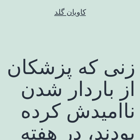
رش
کاویان گلد
ه
حتوا
زنی که پزشکان
از باردار شدن
ناامیدش کرده
بودند،‌ در هفته