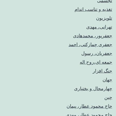
تجسمی
تغذیه و تناسب اندام
تلویزیون
تهرانی، مهدی
جعفرپور، محمدهادی
جعفری چمازکتی، احمد
جعفریان، رسول
جمعه ای،روح اله
جنگ افزار
جهان
چهارمحال و بختیاری
چین
حاج محمود عطار، پیمان
حاج محمود عطار، مهدی