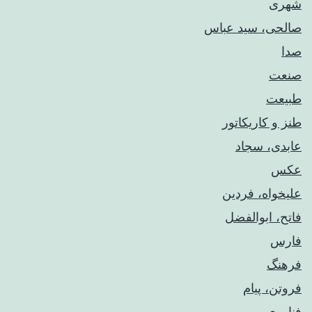
شهری
صالحی، سید عباس
صدا
صنعت
طبیعت
طنز و کاریکاتور
عابدی، سجاد
عکس
علیخواه، فردین
فاتح، ابوالفضل
فارس
فرهنگ
فروتن، پیام
فناوری