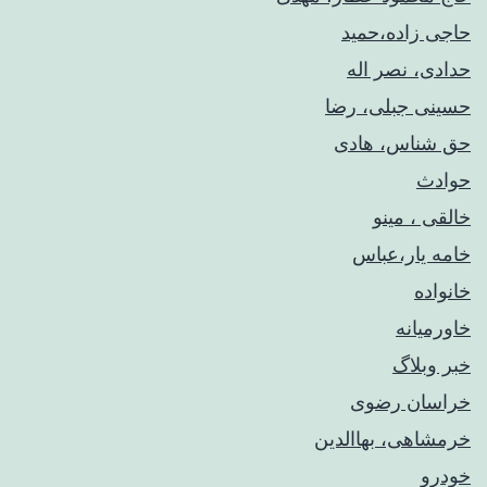
حاجی زاده،حمید
حدادی، نصر اله
حسینی جبلی، رضا
حق شناس، هادی
حوادث
خالقی ، مینو
خامه یار،عباس
خانواده
خاورمیانه
خبر وبلاگ
خراسان رضوی
خرمشاهی، بهاالدین
خودرو