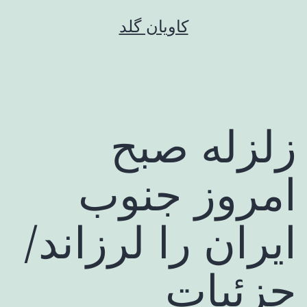
رش
کاویان گلد
ه
حتوا
زلزله صبح
امروز جنوب
ایران را لرزاند/
جزئیات