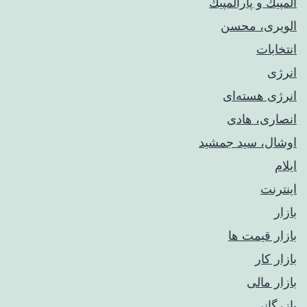
المپيك و پارالمپيك
الویری، محسن
انتخابات
انرژی
انرژی هسته‌ای
انصاری، هادی
اوشال، سید جمشید
ایلام
اینترنت
بازار
بازار قیمت ها
بازار کار
بازار مالی
بازرگانی