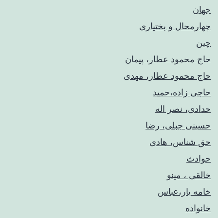
جهان
چهارمحال و بختیاری
چین
حاج محمود عطار، پیمان
حاج محمود عطار، مهدی
حاجی زاده،حمید
حدادی، نصر اله
حسینی جبلی، رضا
حق شناس، هادی
حوادث
خالقی ، مینو
خامه یار،عباس
خانواده