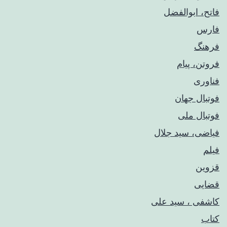
فاتح، ابوالفضل
فارس
فرهنگ
فروتن، پیام
فناوری
فوتبال جهان
فوتبال ملی
فیاضی، سید جلال
فیلم
قزوین
قضایی
کاشفی ، سید علی
کتاب