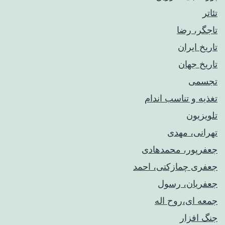
تئاتر
تاجگر، رضا
تاریخ ایران
تاریخ جهان
تجسمی
تغذیه و تناسب اندام
تلویزیون
تهرانی، مهدی
جعفرپور، محمدهادی
جعفری چمازکتی، احمد
جعفریان، رسول
جمعه ای،روح اله
جنگ افزار