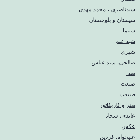
سیدناصری ، محمد مهدی
سیستان و بلوچستان
سینما
شبه علم
شهری
صالحی، سید عباس
صدا
صنعت
طبیعت
طنز و کاریکاتور
عابدی، سجاد
عکس
علیخواه، فردین