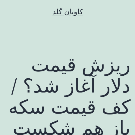
رش
کاویان گلد
ه
حتوا
ریزش قیمت
دلار آغاز شد؟ /
کف قیمت سکه
باز هم شکست