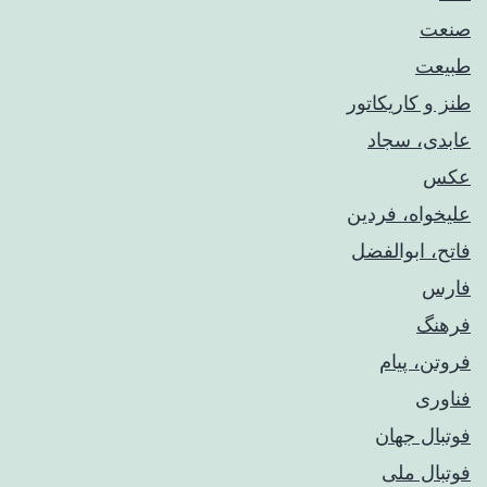
صنعت
طبیعت
طنز و کاریکاتور
عابدی، سجاد
عکس
علیخواه، فردین
فاتح، ابوالفضل
فارس
فرهنگ
فروتن، پیام
فناوری
فوتبال جهان
فوتبال ملی