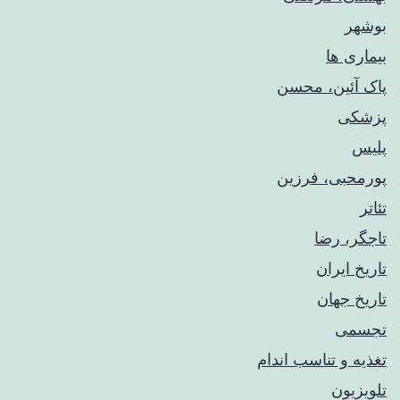
بوشهر
بیماری ها
پاک آئین، محسن
پزشکی
پلیس
پورمحبی، فرزین
تئاتر
تاجگر، رضا
تاریخ ایران
تاریخ جهان
تجسمی
تغذیه و تناسب اندام
تلویزیون