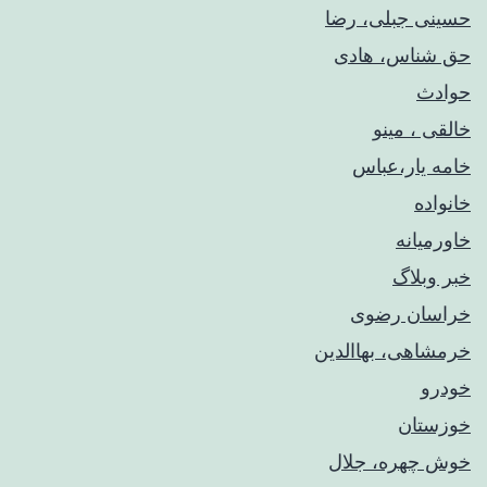
حسینی جبلی، رضا
حق شناس، هادی
حوادث
خالقی ، مینو
خامه یار،عباس
خانواده
خاورمیانه
خبر وبلاگ
خراسان رضوی
خرمشاهی، بهاالدین
خودرو
خوزستان
خوش چهره، جلال