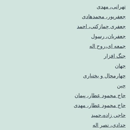
تهرانی، مهدی
جعفرپور، محمدهادی
جعفری چمازکتی، احمد
جعفریان، رسول
جمعه ای،روح اله
جنگ افزار
جهان
چهارمحال و بختیاری
چین
حاج محمود عطار، پیمان
حاج محمود عطار، مهدی
حاجی زاده،حمید
حدادی، نصر اله