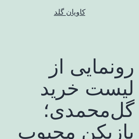
رش
کاویان گلد
ه
حتوا
رونمایی از
لیست خرید
گل‌محمدی؛
بازیکن محبوب