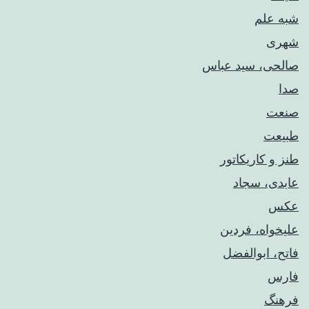
شبه علم
شهری
صالحی، سید عباس
صدا
صنعت
طبیعت
طنز و کاریکاتور
عابدی، سجاد
عکس
علیخواه، فردین
فاتح، ابوالفضل
فارس
فرهنگ