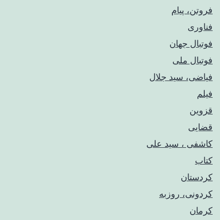
فروتن، پیام
فناوری
فوتبال جهان
فوتبال ملی
فیاضی، سید جلال
فیلم
قزوین
قضایی
کاشفی ، سید علی
کتاب
کردستان
کردونی، روزبه
کرمان