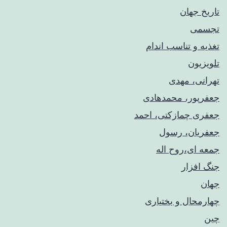
تاریخ جهان
تجسمی
تغذیه و تناسب اندام
تلویزیون
تهرانی، مهدی
جعفرپور، محمدهادی
جعفری چمازکتی، احمد
جعفریان، رسول
جمعه ای،روح اله
جنگ افزار
جهان
چهارمحال و بختیاری
چین