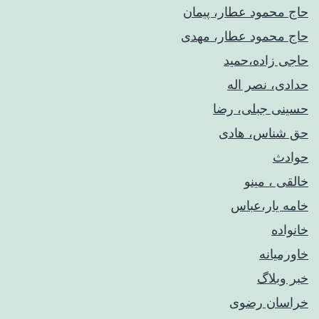
حاج محمود عطار، پیمان
حاج محمود عطار، مهدی
حاجی زاده،حمید
حدادی، نصر اله
حسینی جبلی، رضا
حق شناس، هادی
حوادث
خالقی ، مینو
خامه یار،عباس
خانواده
خاورمیانه
خبر وبلاگ
خراسان رضوی