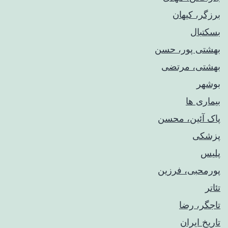
برزگر، کیهان
بسکتبال
بهشتی پور، حسن
بهشتی، مرتضی
بوشهر
بیماری ها
پاک آئین، محسن
پزشکی
پلیس
پورمحبی، فرزین
تئاتر
تاجگر، رضا
تاریخ ایران