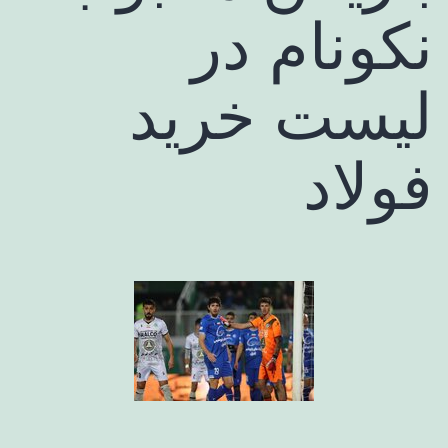
نکونام در
لیست خرید
فولاد