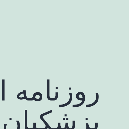
رش
ه
حتوا
روزنامه ا
پزشکیان: