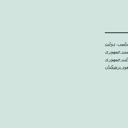
یاسی
،
دولت
است جمهوری
ولت جمهوری
د پزشکیان