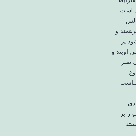
 شرایط
 است.
الش
رهمند و
ود.پر
 اویند و
ی سبز
وع
مناسب
دی
ار بر
ستد