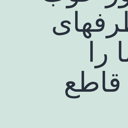
رفهای
 را
 قاطع