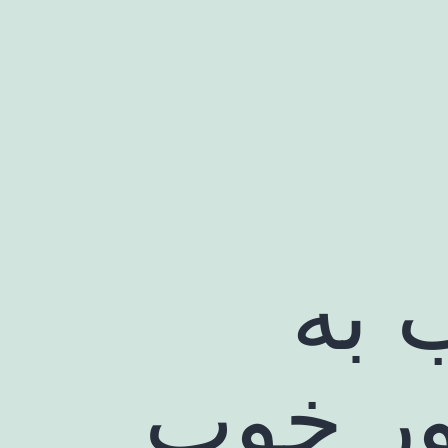
 به
ور خوب