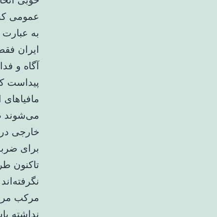
خوبی اتخا
عمومی کشو
به عبارت 
ایران فقط
آگاه و فدا
پیداست که
مافیاهای 
می‌شوند ض
خارجی در 
برای ضربه 
تاکنون طر
نگرفته‌اند
مرکب مراد
نداشته باش