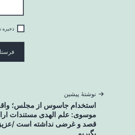
ذخیره ن
راهبری
نوشتهٔ پیشین
استخدام جاسوس از مجلس؛ واقعی
نوشته
موسوی: علم الهدی مستندات ارائ
قصد و غرضی نداشته است /عزیزی
بگیریم