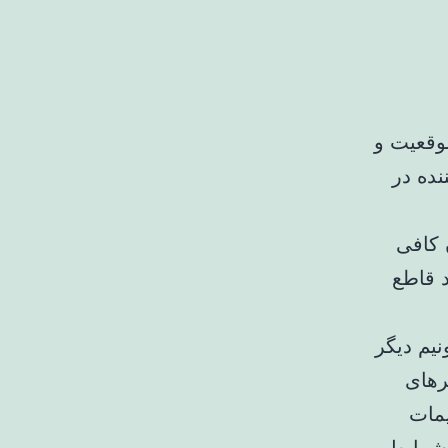
موقعیت و
نده در
تماد نوشت: او می‌تواند 3 سال ونیم دیگر
رهای
یمات