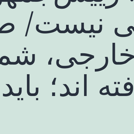
ی نیست/ ط
خارجی، شما
ه اند؛ باید