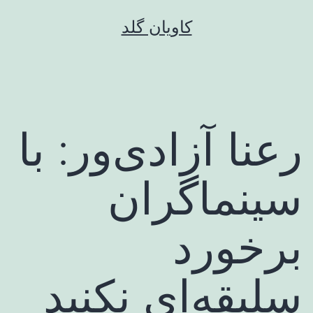
رش
کاویان گلد
ه
حتوا
رعنا آزادی‌ور: با
سینماگران
برخورد
سلیقه‌ای نکنید