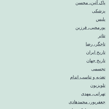
پاک آئین، محسن
پزشکی
پلیس
پورمحبی، فرزین
تئاتر
تاجگر، رضا
تاریخ ایران
تاریخ جهان
تجسمی
تغذیه و تناسب اندام
تلویزیون
تهرانی، مهدی
جعفرپور، محمدهادی