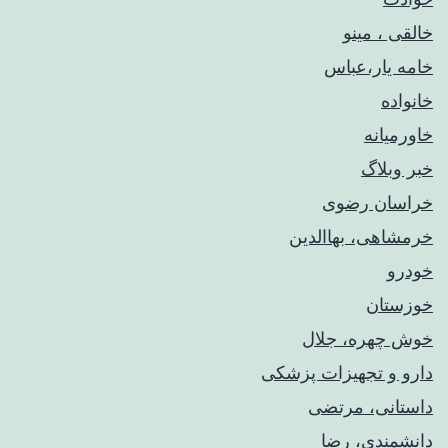
خالقی ، مینو
خامه یار،عباس
خانواده
خاورمیانه
خبر وبلاگ
خراسان رضوی
خرمشاهی، بهاالدین
خودرو
خوزستان
خوش چهره، جلال
دارو و تجهیزات پزشکی
داستانی، مرتضی
دانشمندی، رضا