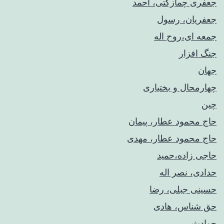
جعفری چمازکتی، احمد
جعفریان، رسول
جمعه ای،روح اله
جنگ افزار
جهان
چهارمحال و بختیاری
چین
حاج محمود عطار، پیمان
حاج محمود عطار، مهدی
حاجی زاده،حمید
حدادی، نصر اله
حسینی جبلی، رضا
حق شناس، هادی
حوادث