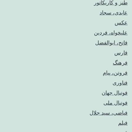
طنز و کاریکاتور
عابدی، سجاد
عکس
علیخواه، فردین
فاتح، ابوالفضل
فارس
فرهنگ
فروتن، پیام
فناوری
فوتبال جهان
فوتبال ملی
فیاضی، سید جلال
فیلم