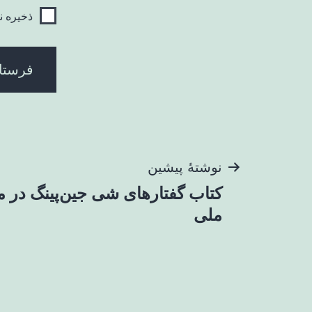
ذخیره ن
راهبری
نوشتهٔ پیشین
کتاب گفتارهای شی جین‌پینگ در م
نوشته
ملی