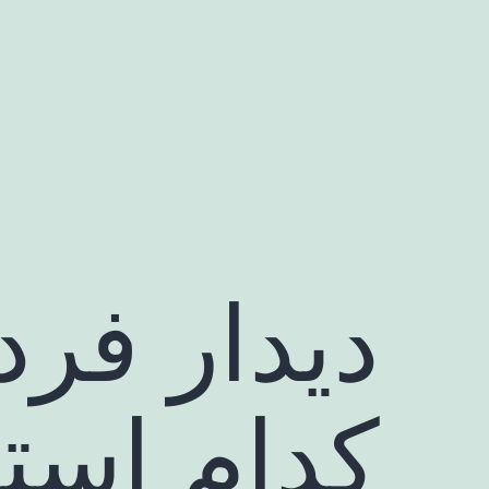
رش
ه
حتوا
دیدار فرد
کدام است