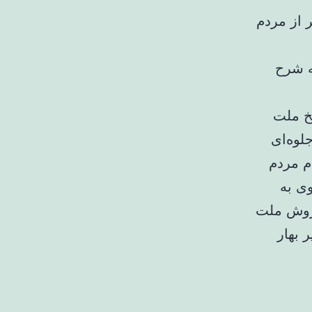
 ماه هزاران نفر از مردم
ه شرح
یخ ملت
لوه‌ای
م مردم
ی به
خروش ملت
 بهار