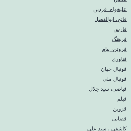
علیخواه، فردین
فاتح، ابوالفضل
فارس
فرهنگ
فروتن، پیام
فناوری
فوتبال جهان
فوتبال ملی
فیاضی، سید جلال
فیلم
قزوین
قضایی
کاشفی ، سید علی