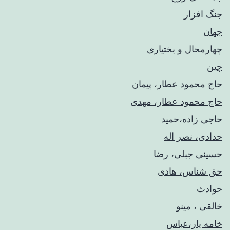
جنگ افزار
جهان
چهارمحال و بختیاری
چین
حاج محمود عطار، پیمان
حاج محمود عطار، مهدی
حاجی زاده،حمید
حدادی، نصر اله
حسینی جبلی، رضا
حق شناس، هادی
حوادث
خالقی ، مینو
خامه یار،عباس