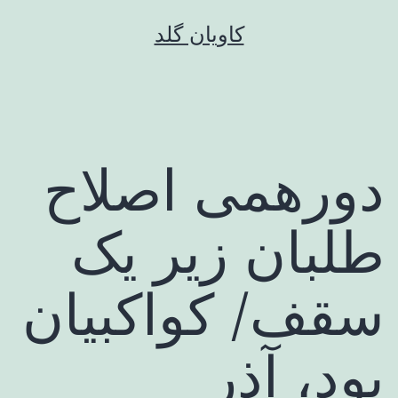
رش
کاویان گلد
ه
حتوا
دورهمی اصلاح
طلبان زیر یک
سقف/ کواکبیان
بود، آذر