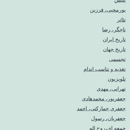
پورمحبی، فرزین
تئاتر
تاجگر، رضا
تاریخ ایران
تاریخ جهان
تجسمی
تغذیه و تناسب اندام
تلویزیون
تهرانی، مهدی
جعفرپور، محمدهادی
جعفری چمازکتی، احمد
جعفریان، رسول
جمعه ای،روح اله