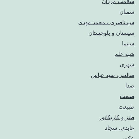
سلامت مردان
سمنان
سیدناصری ، محمد مهدی
سیستان و بلوچستان
سینما
شبه علم
شهری
صالحی، سید عباس
صدا
صنعت
طبیعت
طنز و کاریکاتور
عابدی، سجاد
عکس