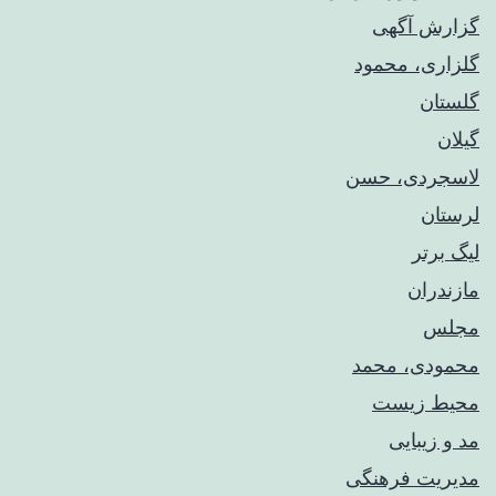
گزارش آگهی
گلزاری، محمود
گلستان
گیلان
لاسجردی، حسن
لرستان
لیگ برتر
مازندران
مجلس
محمودی، محمد
محیط زیست
مد و زیبایی
مدیریت فرهنگی