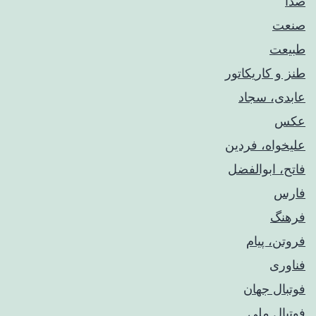
صدا
صنعت
طبیعت
طنز و کاریکاتور
عابدی، سجاد
عکس
علیخواه، فردین
فاتح، ابوالفضل
فارس
فرهنگ
فروتن، پیام
فناوری
فوتبال جهان
فوتبال ملی