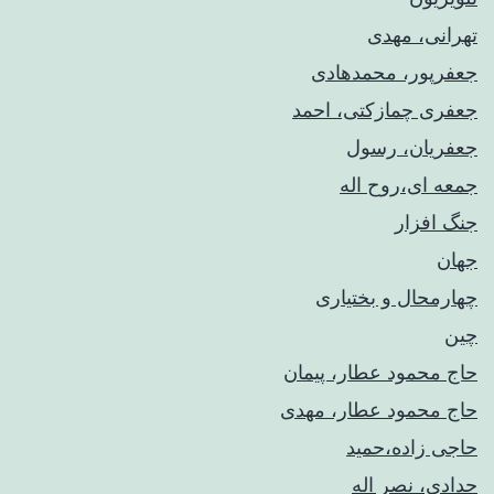
تهرانی، مهدی
جعفرپور، محمدهادی
جعفری چمازکتی، احمد
جعفریان، رسول
جمعه ای،روح اله
جنگ افزار
جهان
چهارمحال و بختیاری
چین
حاج محمود عطار، پیمان
حاج محمود عطار، مهدی
حاجی زاده،حمید
حدادی، نصر اله