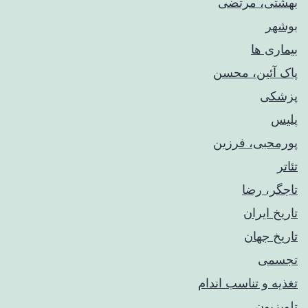
بهشتی، مرتضی
بوشهر
بیماری ها
پاک آئین، محسن
پزشکی
پلیس
پورمحبی، فرزین
تئاتر
تاجگر، رضا
تاریخ ایران
تاریخ جهان
تجسمی
تغذیه و تناسب اندام
تلویزیون