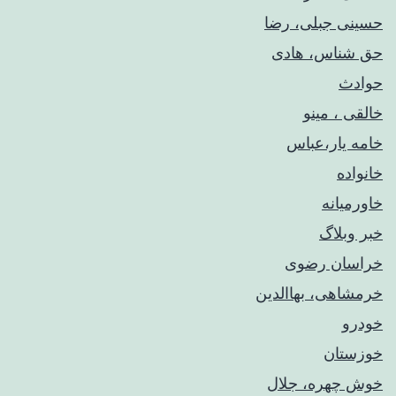
حسینی جبلی، رضا
حق شناس، هادی
حوادث
خالقی ، مینو
خامه یار،عباس
خانواده
خاورمیانه
خبر وبلاگ
خراسان رضوی
خرمشاهی، بهاالدین
خودرو
خوزستان
خوش چهره، جلال