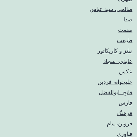
صالحی، سید عباس
صدا
صنعت
طبیعت
طنز و کاریکاتور
عابدی، سجاد
عکس
علیخواه، فردین
فاتح، ابوالفضل
فارس
فرهنگ
فروتن، پیام
فناوری