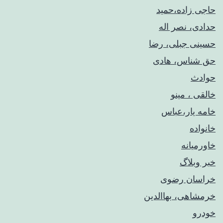
حاجی زاده،حمید
حدادی، نصر اله
حسینی جبلی، رضا
حق شناس، هادی
حوادث
خالقی ، مینو
خامه یار،عباس
خانواده
خاورمیانه
خبر وبلاگ
خراسان رضوی
خرمشاهی، بهاالدین
خودرو