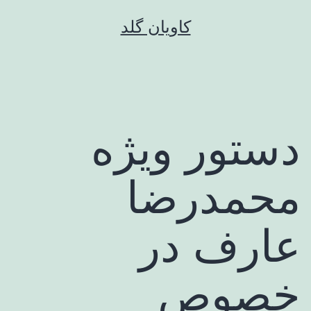
رش
کاویان گلد
ه
حتوا
دستور ویژه
محمدرضا
عارف در
خصوص