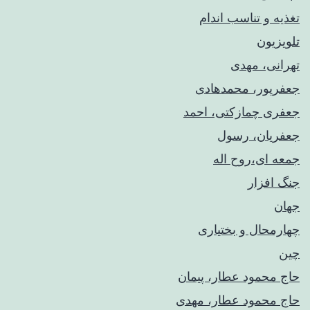
تغذیه و تناسب اندام
تلویزیون
تهرانی، مهدی
جعفرپور، محمدهادی
جعفری چمازکتی، احمد
جعفریان، رسول
جمعه ای،روح اله
جنگ افزار
جهان
چهارمحال و بختیاری
چین
حاج محمود عطار، پیمان
حاج محمود عطار، مهدی