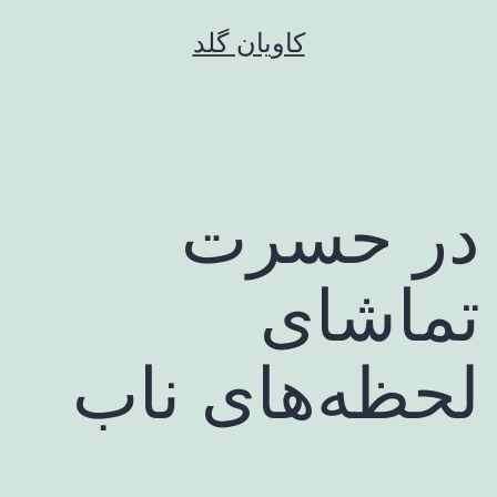
رش
کاویان گلد
ه
حتوا
در حسرت
تماشای
لحظه‌های ناب