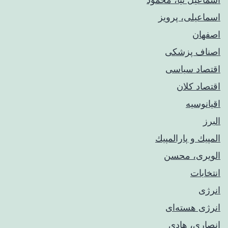
اسماعیلی، پرویز
اصفهان
اصناف پزشکی
اقتصاد سیاسی
اقتصاد کلان
اقیانوسیه
البرز
المپيك و پارالمپيك
الویری، محسن
انتخابات
انرژی
انرژی هسته‌ای
انصاری، هادی