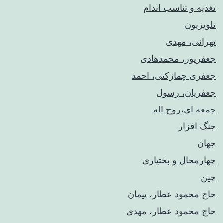
تغذیه و تناسب اندام
تلویزیون
تهرانی، مهدی
جعفرپور، محمدهادی
جعفری چمازکتی، احمد
جعفریان، رسول
جمعه ای،روح اله
جنگ افزار
جهان
چهارمحال و بختیاری
چین
حاج محمود عطار، پیمان
حاج محمود عطار، مهدی