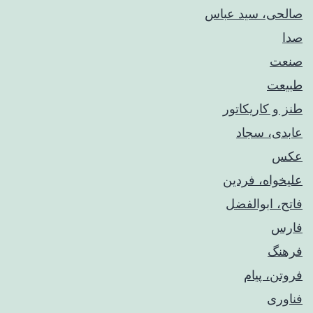
صالحی، سید عباس
صدا
صنعت
طبیعت
طنز و کاریکاتور
عابدی، سجاد
عکس
علیخواه، فردین
فاتح، ابوالفضل
فارس
فرهنگ
فروتن، پیام
فناوری