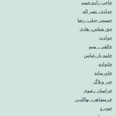
حاجی زاده،حمید
حدادی، نصر اله
حسینی جبلی، رضا
حق شناس، هادی
حوادث
خالقی ، مینو
خامه یار،عباس
خانواده
خاورمیانه
خبر وبلاگ
خراسان رضوی
خرمشاهی، بهاالدین
خودرو