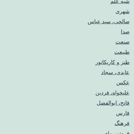
شبه علم
شهری
صالحی، سید عباس
صدا
صنعت
طبیعت
طنز و کاریکاتور
عابدی، سجاد
عکس
علیخواه، فردین
فاتح، ابوالفضل
فارس
فرهنگ
فروتن، پیام