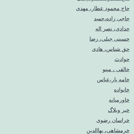
حاج محمود عطار، مهدی
حاجی زاده،حمید
حدادی، نصر اله
حسینی جبلی، رضا
حق شناس، هادی
حوادث
خالقی ، مینو
خامه یار،عباس
خانواده
خاورمیانه
خبر وبلاگ
خراسان رضوی
خرمشاهی، بهاالدین