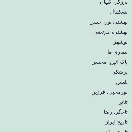
برزگر، کیهان
بسکتبال
بهشتی پور، حسن
بهشتی، مرتضی
بوشهر
بیماری ها
پاک آئین، محسن
پزشکی
پلیس
پورمحبی، فرزین
تئاتر
تاجگر، رضا
تاریخ ایران
تاریخ جهان