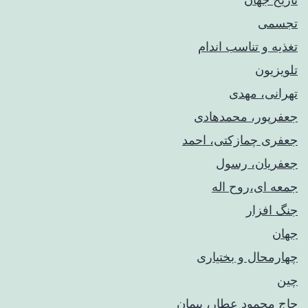
تجسمی
تغذیه و تناسب اندام
تلویزیون
تهرانی، مهدی
جعفرپور، محمدهادی
جعفری چمازکتی، احمد
جعفریان، رسول
جمعه ای،روح اله
جنگ افزار
جهان
چهارمحال و بختیاری
چین
حاج محمود عطار، پیمان