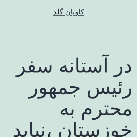
رش
کاویان گلد
ه
حتوا
در آستانه سفر
رئیس جمهور
محترم به
خوزستان ،نباید