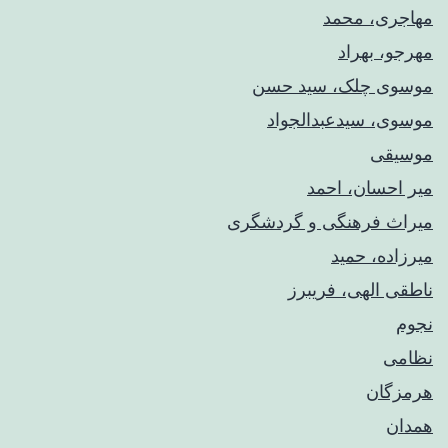
مهاجری، محمد
مهرجو، بهراد
موسوی چلک، سید حسن
موسوی، سیدعبدالجواد
موسیقی
میر احسان، احمد
میراث فرهنگی و گردشگری
میرزاده، حمید
ناطقی الهی، فریبرز
نجوم
نظامی
هرمزگان
همدان