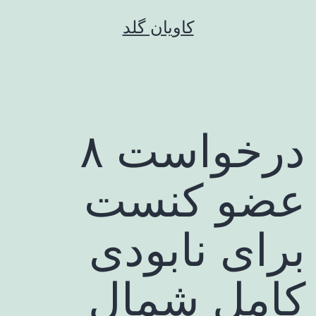
رش
کاویان گلد
ه
حتوا
درخواست ۸
عضو کنست
برای نابودی
کامل شمال