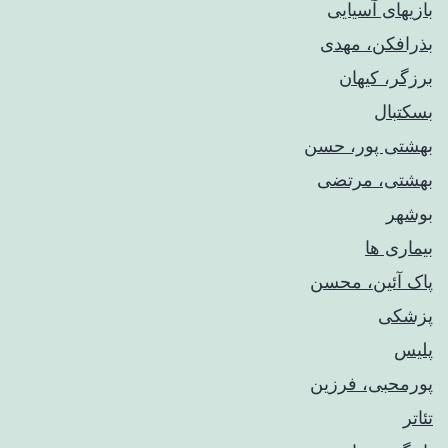
بازیهای آسیایی
بذرافکن، مهدی
برزگر، کیهان
بسکتبال
بهشتی پور، حسن
بهشتی، مرتضی
بوشهر
بیماری ها
پاک آئین، محسن
پزشکی
پلیس
پورمحبی، فرزین
تئاتر