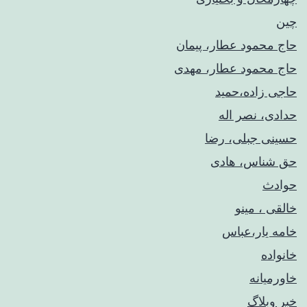
چین
حاج محمود عطار، پیمان
حاج محمود عطار، مهدی
حاجی زاده،حمید
حدادی، نصر اله
حسینی جبلی، رضا
حق شناس، هادی
حوادث
خالقی ، مینو
خامه یار،عباس
خانواده
خاورمیانه
خبر وبلاگ