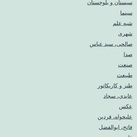
سیستان و بلوچستان
سینما
شبه علم
شهری
صالحی، سید عباس
صدا
صنعت
طبیعت
طنز و کاریکاتور
عابدی، سجاد
عکس
علیخواه، فردین
فاتح، ابوالفضل