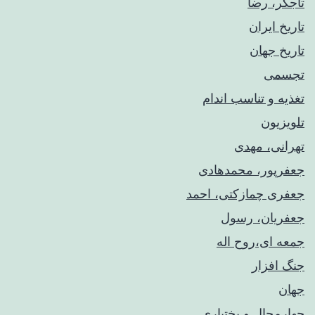
تاجگر، رضا
تاریخ ایران
تاریخ جهان
تجسمی
تغذیه و تناسب اندام
تلویزیون
تهرانی، مهدی
جعفرپور، محمدهادی
جعفری چمازکتی، احمد
جعفریان، رسول
جمعه ای،روح اله
جنگ افزار
جهان
چهارمحال و بختیاری