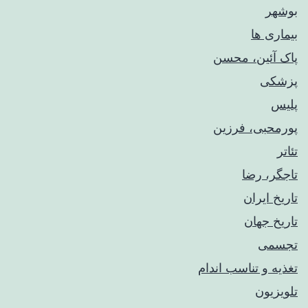
بوشهر
بیماری ها
پاک آئین، محسن
پزشکی
پلیس
پورمحبی، فرزین
تئاتر
تاجگر، رضا
تاریخ ایران
تاریخ جهان
تجسمی
تغذیه و تناسب اندام
تلویزیون