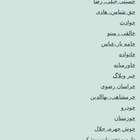
حسینی جبلی، رضا
حق شناس، هادی
حوادث
خالقی ، مینو
خامه یار،عباس
خانواده
خاورمیانه
خبر وبلاگ
خراسان رضوی
خرمشاهی، بهاالدین
خودرو
خوزستان
خوش چهره، جلال
دارو و تجهیزات پزشکی