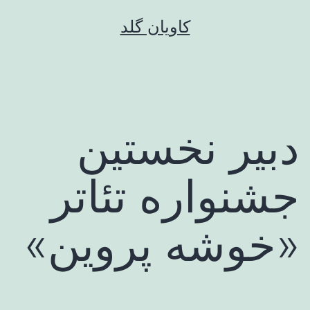
رش
کاویان گلد
ه
حتوا
دبیر نخستین
جشنواره تئاتر
«خوشه پروین»