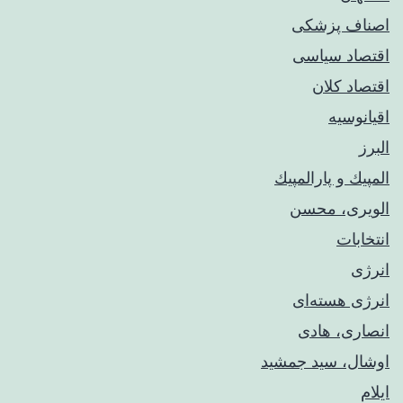
اصناف پزشکی
اقتصاد سیاسی
اقتصاد کلان
اقیانوسیه
البرز
المپيك و پارالمپيك
الویری، محسن
انتخابات
انرژی
انرژی هسته‌ای
انصاری، هادی
اوشال، سید جمشید
ایلام