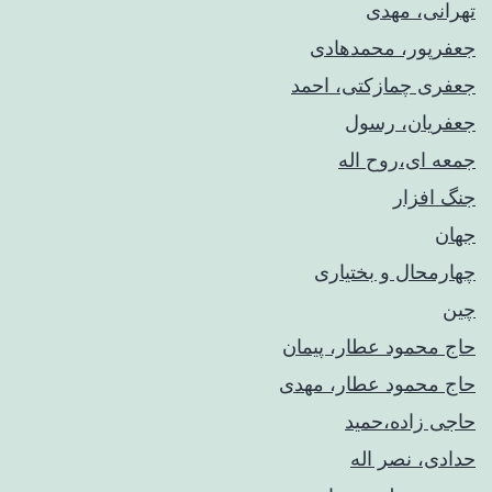
تهرانی، مهدی
جعفرپور، محمدهادی
جعفری چمازکتی، احمد
جعفریان، رسول
جمعه ای،روح اله
جنگ افزار
جهان
چهارمحال و بختیاری
چین
حاج محمود عطار، پیمان
حاج محمود عطار، مهدی
حاجی زاده،حمید
حدادی، نصر اله