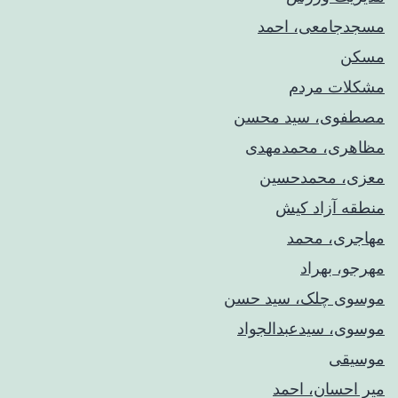
مسجدجامعی، احمد
مسکن
مشکلات مردم
مصطفوی، سید محسن
مظاهری، محمدمهدی
معزی، محمدحسین
منطقه آزاد کیش
مهاجری، محمد
مهرجو، بهراد
موسوی چلک، سید حسن
موسوی، سیدعبدالجواد
موسیقی
میر احسان، احمد