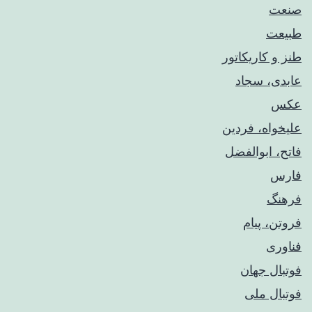
صنعت
طبیعت
طنز و کاریکاتور
عابدی، سجاد
عکس
علیخواه، فردین
فاتح، ابوالفضل
فارس
فرهنگ
فروتن، پیام
فناوری
فوتبال جهان
فوتبال ملی