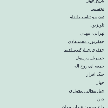
تاریخ جهان
تجسمی
تغذیه و تناسب اندام
تلویزیون
تهرانی، مهدی
جعفرپور، محمدهادی
جعفری چمازکتی، احمد
جعفریان، رسول
جمعه ای،روح اله
جنگ افزار
جهان
چهارمحال و بختیاری
چین
حاج محمود عطار، پیمان