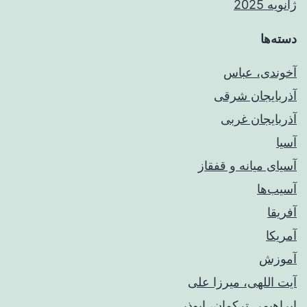
ژانویه 2025
دسته‌ها
آخوندی، عباس
آذربایجان شرقی
آذربایجان غربی
آسیا
آسیای میانه و قفقاز
آسیب‌ها
آفریقا
آمریکا
آموزش
آیت اللهی، میرزا علی
ابراهیمی ترکمان، ابوذر