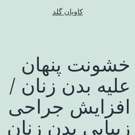
رش
کاویان گلد
ه
حتوا
خشونت پنهان
علیه بدن زنان /
افزایش جراحی
زیبایی بدن زنان