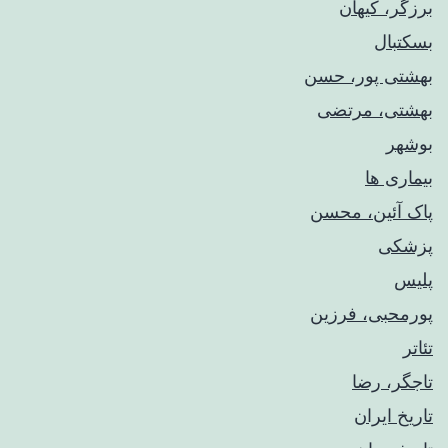
برزگر، کیهان
بسکتبال
بهشتی پور، حسن
بهشتی، مرتضی
بوشهر
بیماری ها
پاک آئین، محسن
پزشکی
پلیس
پورمحبی، فرزین
تئاتر
تاجگر، رضا
تاریخ ایران