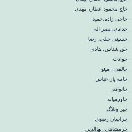
حاج محمود عطار، مهدی
حاجی زاده،حمید
حدادی، نصر اله
حسینی جبلی، رضا
حق شناس، هادی
حوادث
خالقی ، مینو
خامه یار،عباس
خانواده
خاورمیانه
خبر وبلاگ
خراسان رضوی
خرمشاهی، بهاالدین