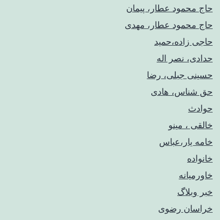
حاج محمود عطار، پیمان
حاج محمود عطار، مهدی
حاجی زاده،حمید
حدادی، نصر اله
حسینی جبلی، رضا
حق شناس، هادی
حوادث
خالقی ، مینو
خامه یار،عباس
خانواده
خاورمیانه
خبر وبلاگ
خراسان رضوی