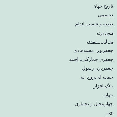
تاریخ جهان
تجسمی
تغذیه و تناسب اندام
تلویزیون
تهرانی، مهدی
جعفرپور، محمدهادی
جعفری چمازکتی، احمد
جعفریان، رسول
جمعه ای،روح اله
جنگ افزار
جهان
چهارمحال و بختیاری
چین