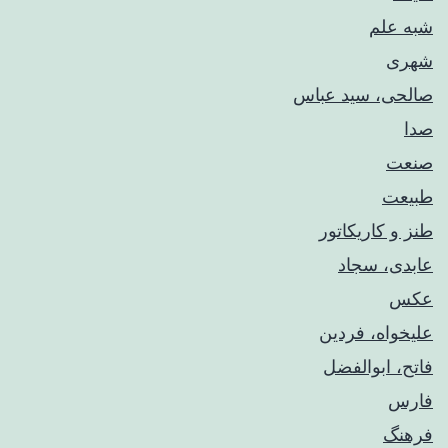
شبه علم
شهری
صالحی، سید عباس
صدا
صنعت
طبیعت
طنز و کاریکاتور
عابدی، سجاد
عکس
علیخواه، فردین
فاتح، ابوالفضل
فارس
فرهنگ