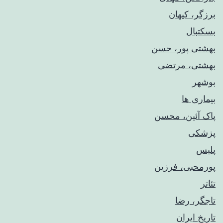
برزگر، کیهان
بسکتبال
بهشتی پور، حسن
بهشتی، مرتضی
بوشهر
بیماری ها
پاک آئین، محسن
پزشکی
پلیس
پورمحبی، فرزین
تئاتر
تاجگر، رضا
تاریخ ایران