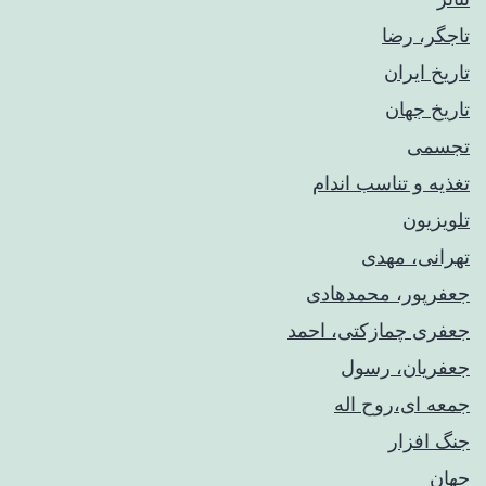
تاجگر، رضا
تاریخ ایران
تاریخ جهان
تجسمی
تغذیه و تناسب اندام
تلویزیون
تهرانی، مهدی
جعفرپور، محمدهادی
جعفری چمازکتی، احمد
جعفریان، رسول
جمعه ای،روح اله
جنگ افزار
جهان