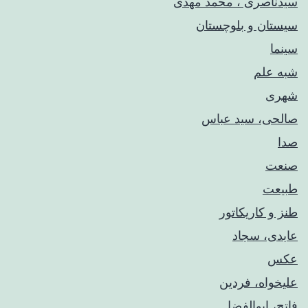
سیدناصری ، محمد مهدی
سیستان و بلوچستان
سینما
شبه علم
شهری
صالحی، سید عباس
صدا
صنعت
طبیعت
طنز و کاریکاتور
عابدی، سجاد
عکس
علیخواه، فردین
فاتح، ابوالفضل