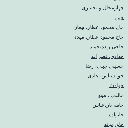
چهارمحال و بختیاری
چین
حاج محمود عطار، پیمان
حاج محمود عطار، مهدی
حاجی زاده،حمید
حدادی، نصر اله
حسینی جبلی، رضا
حق شناس، هادی
حوادث
خالقی ، مینو
خامه یار،عباس
خانواده
خاورمیانه