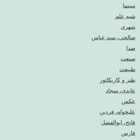
سینما
شبه علم
شهری
صالحی، سید عباس
صدا
صنعت
طبیعت
طنز و کاریکاتور
عابدی، سجاد
عکس
علیخواه، فردین
فاتح، ابوالفضل
فارس