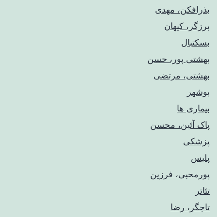
بذرافکن، مهدی
برزگر، کیهان
بسکتبال
بهشتی پور، حسن
بهشتی، مرتضی
بوشهر
بیماری ها
پاک آئین، محسن
پزشکی
پلیس
پورمحبی، فرزین
تئاتر
تاجگر، رضا