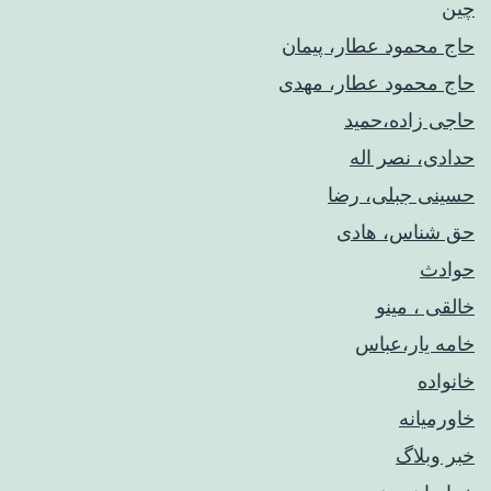
چین
حاج محمود عطار، پیمان
حاج محمود عطار، مهدی
حاجی زاده،حمید
حدادی، نصر اله
حسینی جبلی، رضا
حق شناس، هادی
حوادث
خالقی ، مینو
خامه یار،عباس
خانواده
خاورمیانه
خبر وبلاگ