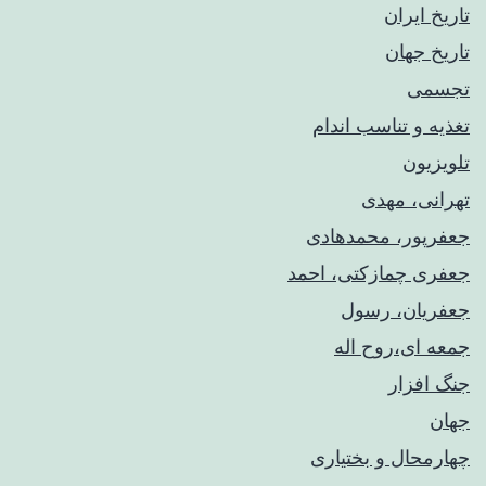
تاریخ ایران
تاریخ جهان
تجسمی
تغذیه و تناسب اندام
تلویزیون
تهرانی، مهدی
جعفرپور، محمدهادی
جعفری چمازکتی، احمد
جعفریان، رسول
جمعه ای،روح اله
جنگ افزار
جهان
چهارمحال و بختیاری