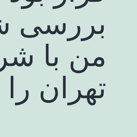
بررسی ش
من با شر
تهران را 