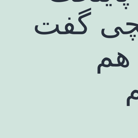
چی گفت
هم
م