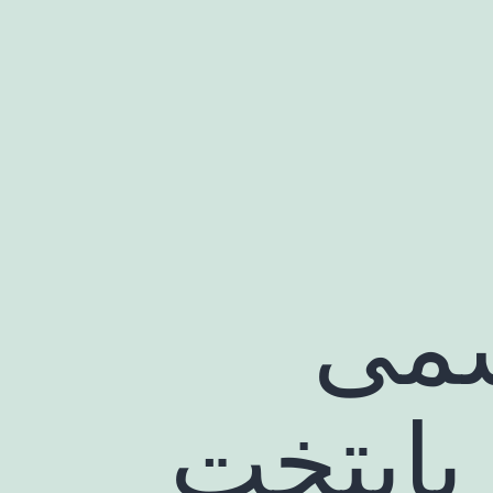
شمی
 پایتخت