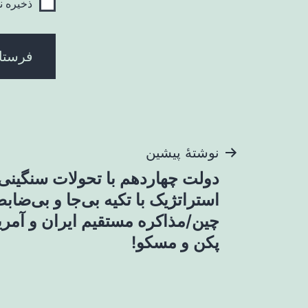
ذخیره ن
راهبری
نوشتهٔ پیشین
دولت چهاردهم با تحولات سنگینی 
نوشته
استراتژیک با تکیه بی‌جا و بی‌ضاب
چین/مذاکره مستقیم ایران و آمری
پکن و مسکو!