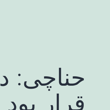
رش
ه
حتوا
حناچی: د
قرار بود 