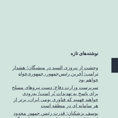
نوشته‌های تازه
وحشت از پیروزی السید در میشیگان؛ هشدار
ترامپ: آخرین رئیس‌جمهور، جمهوری‌خواه
خواهم بود
سرپرست وزارت دفاع: دست نیروهای مسلح
برای پاسخ به تهدیدات پُر است/ به‌زودی
خواهند فهمید که فناوری بومی ایران، برتر از
هر سامانه ای در منطقه است
یوسف پزشکیان: قدرت رئیس‌ جمهور محدود