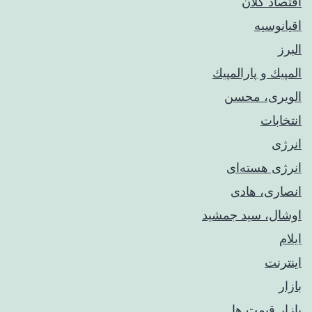
اقتصاد کلان
اقیانوسیه
البرز
المپيك و پارالمپيك
الویری، محسن
انتخابات
انرژی
انرژی هسته‌ای
انصاری، هادی
اوشال، سید جمشید
ایلام
اینترنت
بازار
بازار قیمت ها