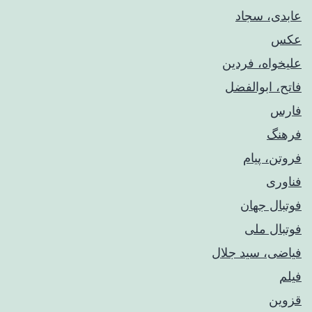
عابدی، سجاد
عکس
علیخواه، فردین
فاتح، ابوالفضل
فارس
فرهنگ
فروتن، پیام
فناوری
فوتبال جهان
فوتبال ملی
فیاضی، سید جلال
فیلم
قزوین