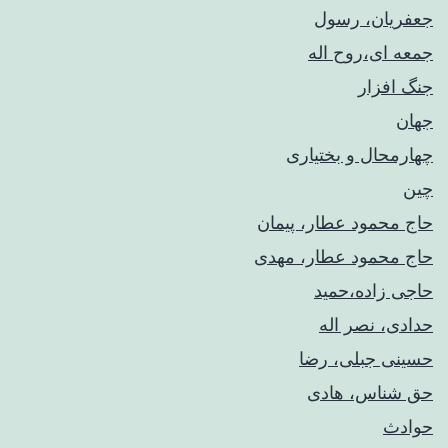
جعفریان، رسول
جمعه ای،روح اله
جنگ افزار
جهان
چهارمحال و بختیاری
چین
حاج محمود عطار، پیمان
حاج محمود عطار، مهدی
حاجی زاده،حمید
حدادی، نصر اله
حسینی جبلی، رضا
حق شناس، هادی
حوادث