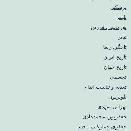
پزشکی
پلیس
پورمحبی، فرزین
تئاتر
تاجگر، رضا
تاریخ ایران
تاریخ جهان
تجسمی
تغذیه و تناسب اندام
تلویزیون
تهرانی، مهدی
جعفرپور، محمدهادی
جعفری چمازکتی، احمد