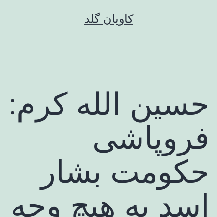
رش
کاویان گلد
ه
حتوا
حسین الله کرم:
فروپاشی
حکومت بشار
اسد به هیچ وجه