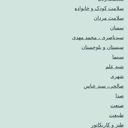
سلامت کودک‌ و خانواده
سلامت مردان
سمنان
سیدناصری ، محمد مهدی
سیستان و بلوچستان
سینما
شبه علم
شهری
صالحی، سید عباس
صدا
صنعت
طبیعت
طنز و کاریکاتور