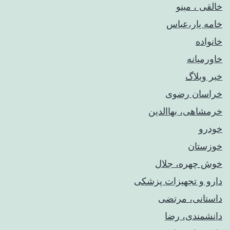
خالقی ، مینو
خامه یار،عباس
خانواده
خاورمیانه
خبر وبلاگ
خراسان رضوی
خرمشاهی، بهاالدین
خودرو
خوزستان
خوش چهره، جلال
دارو و تجهیزات پزشکی
داستانی، مرتضی
دانشمندی، رضا