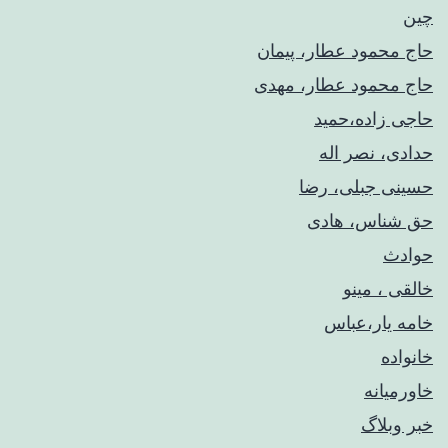
چین
حاج محمود عطار، پیمان
حاج محمود عطار، مهدی
حاجی زاده،حمید
حدادی، نصر اله
حسینی جبلی، رضا
حق شناس، هادی
حوادث
خالقی ، مینو
خامه یار،عباس
خانواده
خاورمیانه
خبر وبلاگ