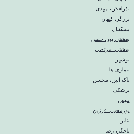
بذرافکن، مهدی
برزگر، کیهان
بسکتبال
بهشتی پور، حسن
بهشتی، مرتضی
بوشهر
بیماری ها
پاک آئین، محسن
پزشکی
پلیس
پورمحبی، فرزین
تئاتر
تاجگر، رضا