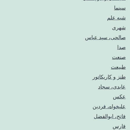
سینما
شبه علم
شهری
صالحی، سید عباس
صدا
صنعت
طبیعت
طنز و کاریکاتور
عابدی، سجاد
عکس
علیخواه، فردین
فاتح، ابوالفضل
فارس