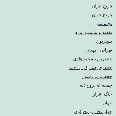
تاریخ ایران
تاریخ جهان
تجسمی
تغذیه و تناسب اندام
تلویزیون
تهرانی، مهدی
جعفرپور، محمدهادی
جعفری چمازکتی، احمد
جعفریان، رسول
جمعه ای،روح اله
جنگ افزار
جهان
چهارمحال و بختیاری