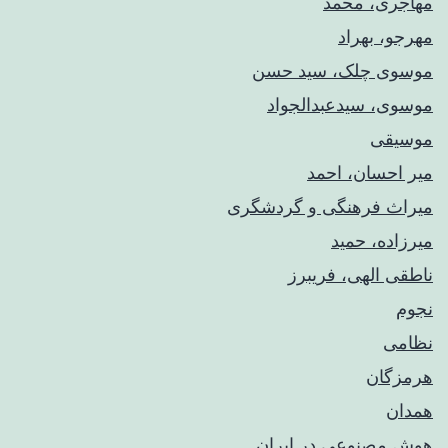
مهاجری، محمد
مهرجو، بهراد
موسوی چلک، سید حسن
موسوی، سیدعبدالجواد
موسیقی
میر احسان، احمد
میراث فرهنگی و گردشگری
میرزاده، حمید
ناطقی الهی، فریبرز
نجوم
نظامی
هرمزگان
همدان
هوش مصنوعی در ایران