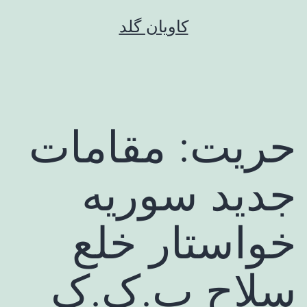
رش
کاویان گلد
ه
حتوا
حریت: مقامات
جدید سوریه
خواستار خلع
سلاح پ.ک.ک