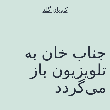
رش
کاویان گلد
ه
حتوا
جناب خان به
تلویزیون باز
می‌گردد