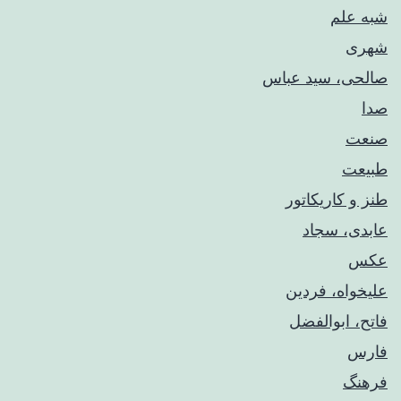
شبه علم
شهری
صالحی، سید عباس
صدا
صنعت
طبیعت
طنز و کاریکاتور
عابدی، سجاد
عکس
علیخواه، فردین
فاتح، ابوالفضل
فارس
فرهنگ