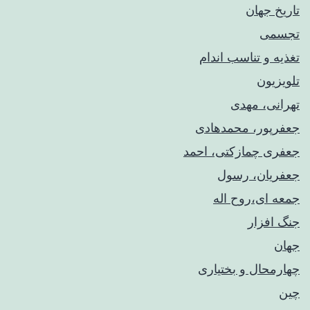
تاریخ جهان
تجسمی
تغذیه و تناسب اندام
تلویزیون
تهرانی، مهدی
جعفرپور، محمدهادی
جعفری چمازکتی، احمد
جعفریان، رسول
جمعه ای،روح اله
جنگ افزار
جهان
چهارمحال و بختیاری
چین