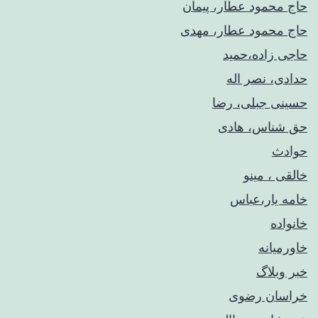
حاج محمود عطار، پیمان
حاج محمود عطار، مهدی
حاجی زاده،حمید
حدادی، نصر اله
حسینی جبلی، رضا
حق شناس، هادی
حوادث
خالقی ، مینو
خامه یار،عباس
خانواده
خاورمیانه
خبر وبلاگ
خراسان رضوی