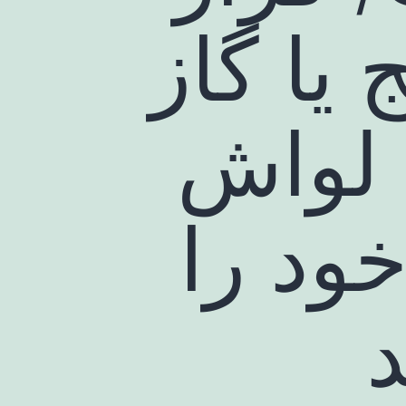
 یا گاز
 لواش
خود را
د