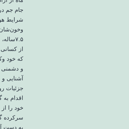
ماه از آز
جام جم در
شرایط هول
وخون‌شان 
که خود وک
و دشمنی با
آشنایی و د
جزئیات رو
اقدام به گ
خود را از 
سرکرده گر
به دست آو