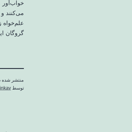
خواب‌آور 
گروگان ا
منتشر شده 
توسط
inkav