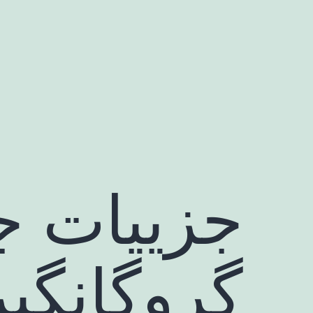
رش
ه
حتوا
گروگانگی