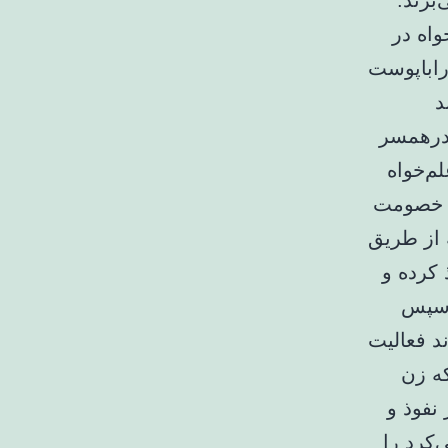
برند.
اه در
راباپوست
د
رومادرهمسر
 علم‌خواه
چ خصومت
ه از طریق
 کرده و
و سپس
د فعالیت
که زن
نفوذ و
‌کرد را