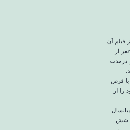
 فیلم آن
را نساخته است. در این پرونده که بهمن سال۱۴۰۰ رخ داده،۹نفر از
ودند و درمدت
.
یانسال
ج، شش