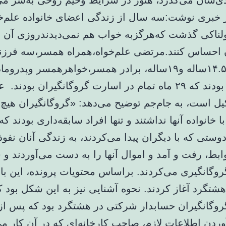
ادی‌شان می‌گذرد، هنوز در شرایط وخیم روحی به‌سر می‌
 خبری نوشت:سه سال از زندگی اعضای خانواده علم‌خو
ناکی گذشت که‌هرگزبه خواب هم نمی‌دیدندروزی آن 
احساس کنند.مرتضی علم‌خواه،همراه همسر،سه فرزن
۷.۵ساله، ۱۴.۵ساله و۱۹ساله، برادر همسر،خواهرهمسر وپد
از کسانی بودند که ۲۹ ماه تمام در اسارت گروگانگیران بودند.
یل است، به جام‌جم توضیح می‌دهد: «گروگانگیران هی
 خانواده آنها نداشتند و تنها افراد سابقه‌داری بودند ک
وستی که با دیگران پیدا می‌کردند، به زندگی آنان نفوذ
ابط، رفت و آمد و اموال آنها را به دست می‌آوردند 
روگانگیری می‌کردند. براساس محتویات پرونده، این بان
هشتگرد آغاز کردند. نحوه آشنایی نیز به این شکل بود 
وگانگیران حسابدار شرکتی در هشتگرد بود که پس از 
ردن اطلاعات لازم، صاحب کارخانه‌ای که در آن کار می