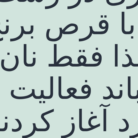
با قرص برنج
ذا فقط نان
باند فعالیت 
 آغاز کردن