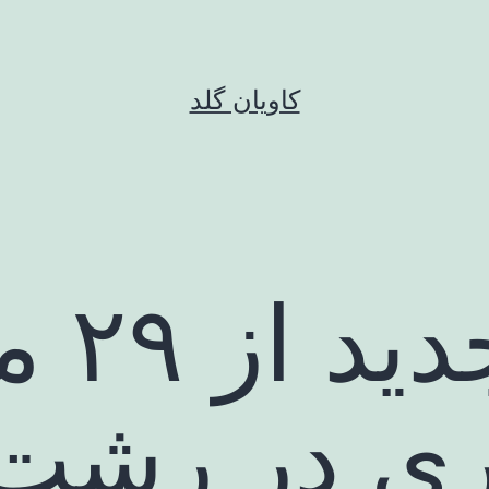
کاویان گلد
جزییات جد
ری در رشت/