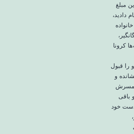
ن مبلغ
م دادید،
انواده
نگیر،
ا کرونا
 را قبول
شانده و
ر همسرش
و باقی
‌دست خود