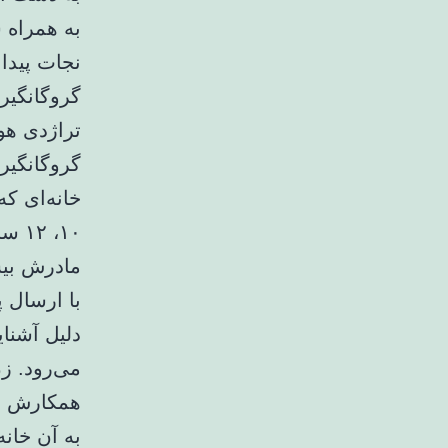
نجات پیدا 
گروگانگیرا
تراژدی هول
گروگانگیر
خانه‌ای ک
۱۰،
با ارسال پ
دلیل آشنا
می‌رود. زن
همکارش اس
به آن خان