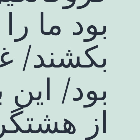
بود ما را 
بکشند/ غ
بود/ این 
از هشتگرد