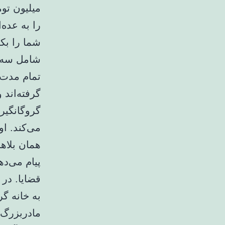
میلیون توم
را به عده‌
شما را بک
شامل سه ک
تمام مدت 
گرفته‌اند 
گروگانگیر
می‌کند. او
همان بلاها
پیام می‌ده
قضایا. در
به خانه گر
مادربزرگ و