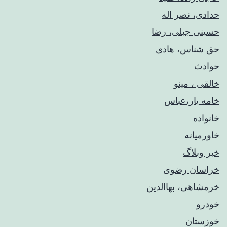
حدادی، نصر اله
حسینی جبلی، رضا
حق شناس، هادی
حوادث
خالقی ، مینو
خامه یار،عباس
خانواده
خاورمیانه
خبر وبلاگ
خراسان رضوی
خرمشاهی، بهاالدین
خودرو
خوزستان