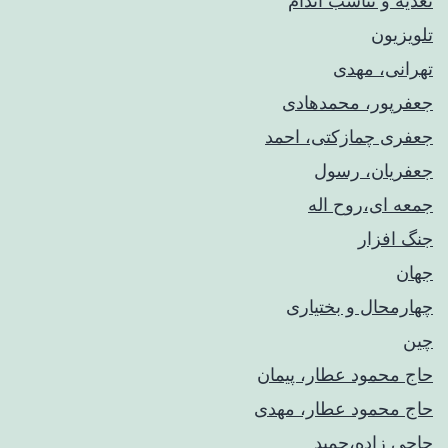
تغذیه و تناسب اندام
تلویزیون
تهرانی، مهدی
جعفرپور، محمدهادی
جعفری چمازکتی، احمد
جعفریان، رسول
جمعه ای،روح اله
جنگ افزار
جهان
چهارمحال و بختیاری
چین
حاج محمود عطار، پیمان
حاج محمود عطار، مهدی
حاجی زاده،حمید