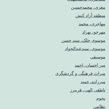
معزی، محمدحسین
منطقه آزاد کیش
مهاجری، محمد
مهرجو، بهراد
موسوی چلک، سید حسن
موسوی، سیدعبدالجواد
موسیقی
میر احسان، احمد
میراث فرهنگی و گردشگری
میرزاده، حمید
ناطقی الهی، فریبرز
نجوم
نظامی