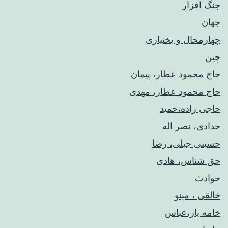
جنگ افزار
جهان
چهارمحال و بختیاری
چین
حاج محمود عطار، پیمان
حاج محمود عطار، مهدی
حاجی زاده،حمید
حدادی، نصر اله
حسینی جبلی، رضا
حق شناس، هادی
حوادث
خالقی ، مینو
خامه یار،عباس