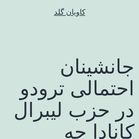
رش
کاویان گلد
ه
حتوا
جانشینان
احتمالی ترودو
در حزب لیبرال
کانادا چه