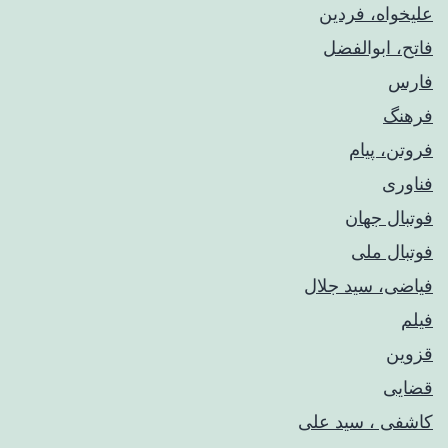
علیخواه، فردین
فاتح، ابوالفضل
فارس
فرهنگ
فروتن، پیام
فناوری
فوتبال جهان
فوتبال ملی
فیاضی، سید جلال
فیلم
قزوین
قضایی
کاشفی ، سید علی