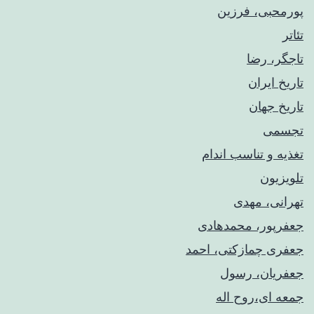
پورمحبی، فرزین
تئاتر
تاجگر، رضا
تاریخ ایران
تاریخ جهان
تجسمی
تغذیه و تناسب اندام
تلویزیون
تهرانی، مهدی
جعفرپور، محمدهادی
جعفری چمازکتی، احمد
جعفریان، رسول
جمعه ای،روح اله