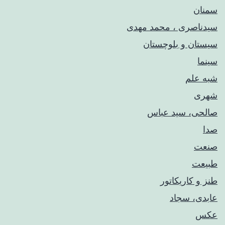
سمنان
سیدناصری ، محمد مهدی
سیستان و بلوچستان
سینما
شبه علم
شهری
صالحی، سید عباس
صدا
صنعت
طبیعت
طنز و کاریکاتور
عابدی، سجاد
عکس