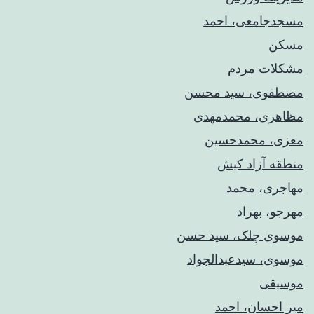
مسجدجامعی، احمد
مسکن
مشکلات مردم
مصطفوی، سید محسن
مظاهری، محمدمهدی
معزی، محمدحسین
منطقه آزاد کیش
مهاجری، محمد
مهرجو، بهراد
موسوی چلک، سید حسن
موسوی، سیدعبدالجواد
موسیقی
میر احسان، احمد