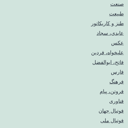
صنعت
طبیعت
طنز و کاریکاتور
عابدی، سجاد
عکس
علیخواه، فردین
فاتح، ابوالفضل
فارس
فرهنگ
فروتن، پیام
فناوری
فوتبال جهان
فوتبال ملی