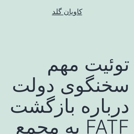
رش
کاویان گلد
ه
حتوا
توئیت مهم
سخنگوی دولت
درباره بازگشت
FATF به مجمع