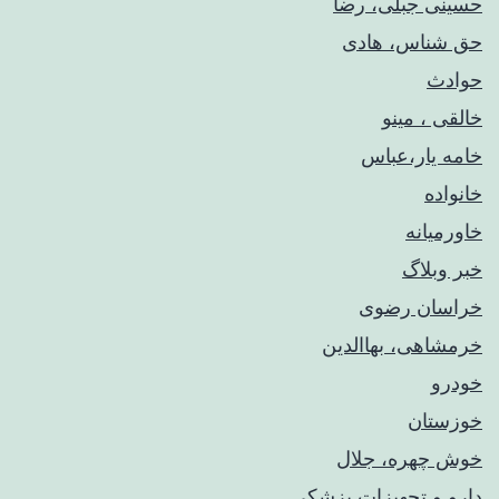
حسینی جبلی، رضا
حق شناس، هادی
حوادث
خالقی ، مینو
خامه یار،عباس
خانواده
خاورمیانه
خبر وبلاگ
خراسان رضوی
خرمشاهی، بهاالدین
خودرو
خوزستان
خوش چهره، جلال
دارو و تجهیزات پزشکی