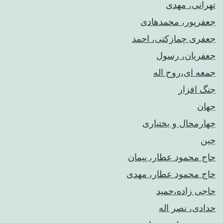
تهرانی، مهدی
جعفرپور، محمدهادی
جعفری چمازکتی، احمد
جعفریان، رسول
جمعه ای،روح اله
جنگ افزار
جهان
چهارمحال و بختیاری
چین
حاج محمود عطار، پیمان
حاج محمود عطار، مهدی
حاجی زاده،حمید
حدادی، نصر اله