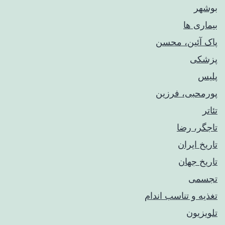
بوشهر
بیماری ها
پاک آئین، محسن
پزشکی
پلیس
پورمحبی، فرزین
تئاتر
تاجگر، رضا
تاریخ ایران
تاریخ جهان
تجسمی
تغذیه و تناسب اندام
تلویزیون