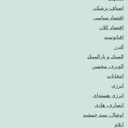
اصناف پزشکی
اقتصاد سیاسی
اقتصاد کلان
اقیانوسیه
البرز
المپيك و پارالمپيك
الویری، محسن
انتخابات
انرژی
انرژی هسته‌ای
انصاری، هادی
اوشال، سید جمشید
ایلام