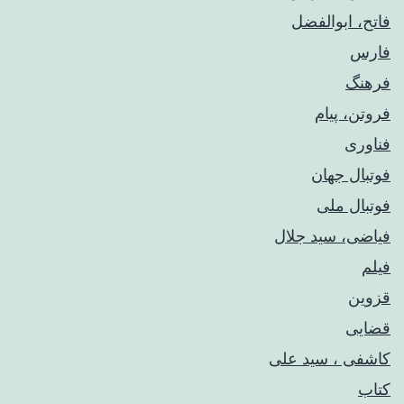
فاتح، ابوالفضل
فارس
فرهنگ
فروتن، پیام
فناوری
فوتبال جهان
فوتبال ملی
فیاضی، سید جلال
فیلم
قزوین
قضایی
کاشفی ، سید علی
کتاب