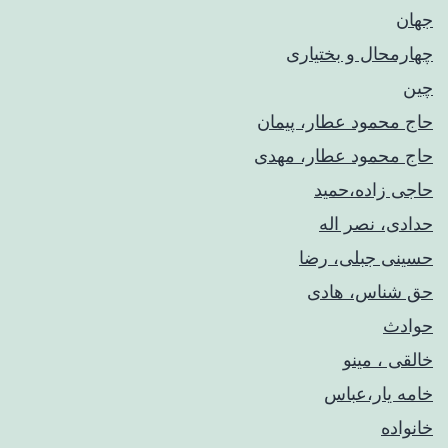
جهان
چهارمحال و بختیاری
چین
حاج محمود عطار، پیمان
حاج محمود عطار، مهدی
حاجی زاده،حمید
حدادی، نصر اله
حسینی جبلی، رضا
حق شناس، هادی
حوادث
خالقی ، مینو
خامه یار،عباس
خانواده