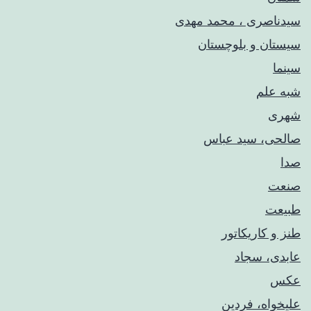
سیدناصری ، محمد مهدی
سیستان و بلوچستان
سینما
شبه علم
شهری
صالحی، سید عباس
صدا
صنعت
طبیعت
طنز و کاریکاتور
عابدی، سجاد
عکس
علیخواه، فردین