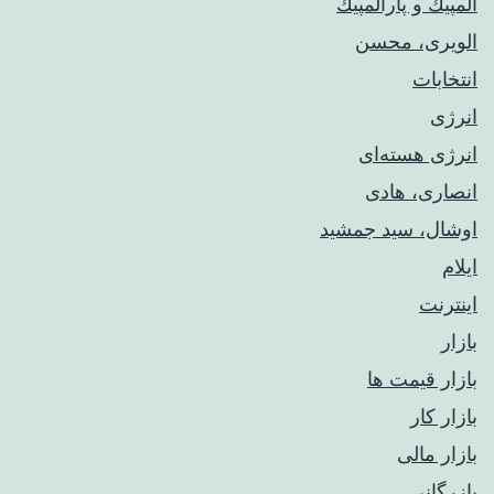
المپيك و پارالمپيك
الویری، محسن
انتخابات
انرژی
انرژی هسته‌ای
انصاری، هادی
اوشال، سید جمشید
ایلام
اینترنت
بازار
بازار قیمت ها
بازار کار
بازار مالی
بازرگانی