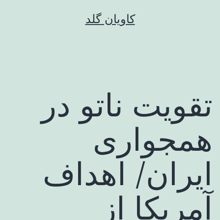
رش
کاویان گلد
ه
حتوا
تقویت ناتو در
همجواری
ایران/ اهداف
آمریکا از