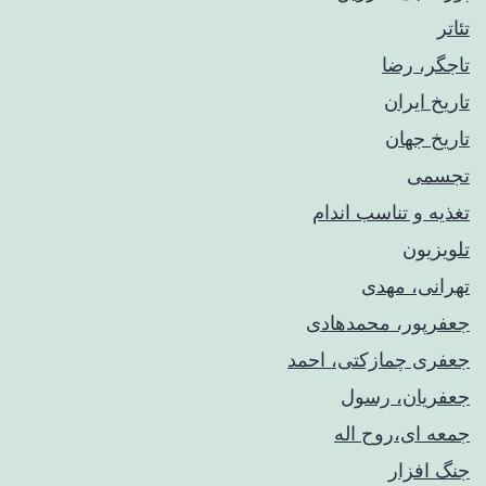
تئاتر
تاجگر، رضا
تاریخ ایران
تاریخ جهان
تجسمی
تغذیه و تناسب اندام
تلویزیون
تهرانی، مهدی
جعفرپور، محمدهادی
جعفری چمازکتی، احمد
جعفریان، رسول
جمعه ای،روح اله
جنگ افزار