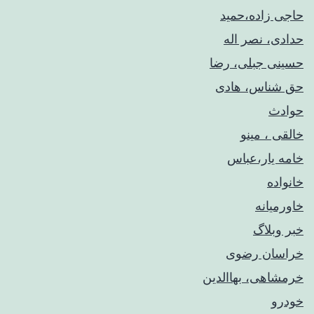
حاجی زاده،حمید
حدادی، نصر اله
حسینی جبلی، رضا
حق شناس، هادی
حوادث
خالقی ، مینو
خامه یار،عباس
خانواده
خاورمیانه
خبر وبلاگ
خراسان رضوی
خرمشاهی، بهاالدین
خودرو