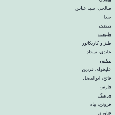
صالحی، سید عباس
صدا
صنعت
طبیعت
طنز و کاریکاتور
عابدی، سجاد
عکس
علیخواه، فردین
فاتح، ابوالفضل
فارس
فرهنگ
فروتن، پیام
فناوری