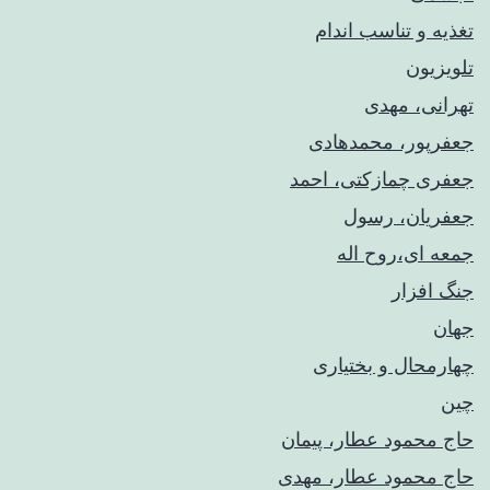
تغذیه و تناسب اندام
تلویزیون
تهرانی، مهدی
جعفرپور، محمدهادی
جعفری چمازکتی، احمد
جعفریان، رسول
جمعه ای،روح اله
جنگ افزار
جهان
چهارمحال و بختیاری
چین
حاج محمود عطار، پیمان
حاج محمود عطار، مهدی