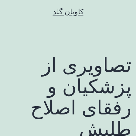
رش
کاویان گلد
ه
حتوا
تصاویری از
پزشکیان و
رفقای اصلاح
طلبش