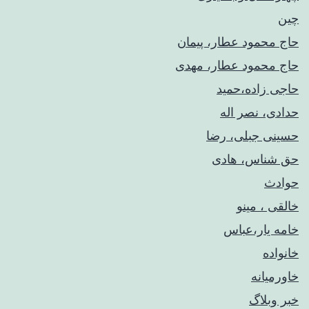
چین
حاج محمود عطار، پیمان
حاج محمود عطار، مهدی
حاجی زاده،حمید
حدادی، نصر اله
حسینی جبلی، رضا
حق شناس، هادی
حوادث
خالقی ، مینو
خامه یار،عباس
خانواده
خاورمیانه
خبر وبلاگ