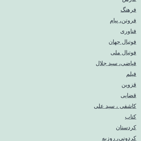
فرهنگ
فروتن، پیام
فناوری
فوتبال جهان
فوتبال ملی
فیاضی، سید جلال
فیلم
قزوین
قضایی
کاشفی ، سید علی
کتاب
کردستان
کردونی، روزبه