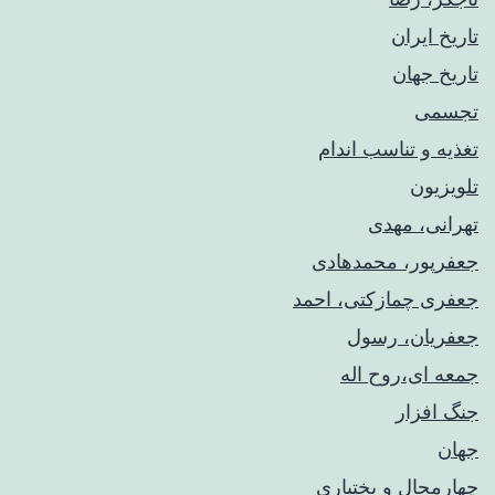
تاریخ ایران
تاریخ جهان
تجسمی
تغذیه و تناسب اندام
تلویزیون
تهرانی، مهدی
جعفرپور، محمدهادی
جعفری چمازکتی، احمد
جعفریان، رسول
جمعه ای،روح اله
جنگ افزار
جهان
چهارمحال و بختیاری