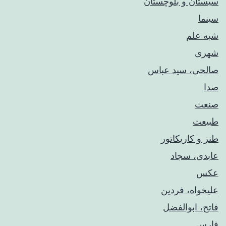
سیستان و بلوچستان
سینما
شبه علم
شهری
صالحی، سید عباس
صدا
صنعت
طبیعت
طنز و کاریکاتور
عابدی، سجاد
عکس
علیخواه، فردین
فاتح، ابوالفضل
فارس