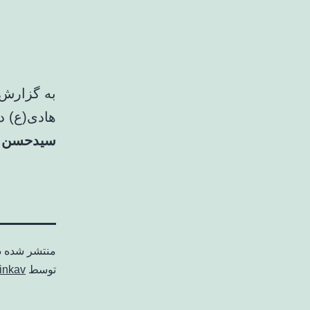
به گزارش 
هادی(ع) د
سیدحسن خ
منتشر شده 
توسط
inkav