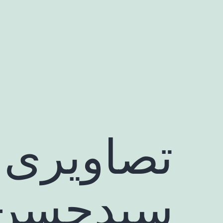
رش
ه
حتوا
تصاویری 
سیدحسن 