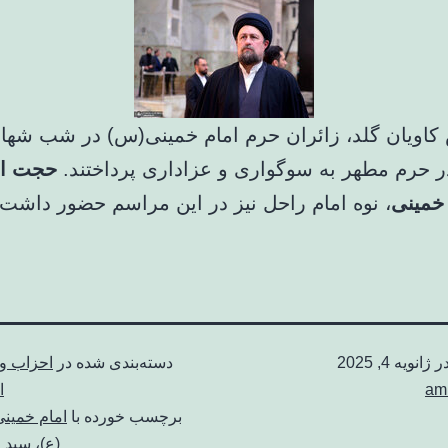
کاویان گلد، زائران حرم امام خمینی(س) در شب شها
ر حرم مطهر به سوگواری و عزاداری پرداختند.
حجت ال
مینی
، نوه امام راحل نیز در این مراسم حضور داشت.
در
ژانویه 4, 2025
دسته‌بندی شده در
احزاب و
am
ا
برچسب خورده با
امام خمینی
(ع)
،
سید 