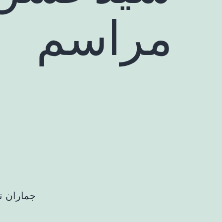
مراسم
جماران ت